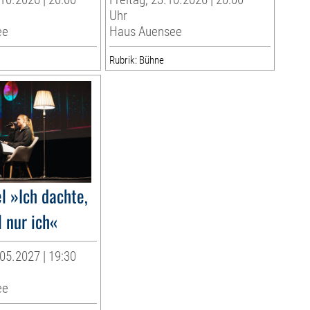
Uhr
ee
Haus Auensee
Rubrik: Bühne
l »Ich dachte,
 nur ich«
05.2027 | 19:30
ee