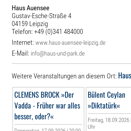
Haus Auensee
Gustav-Esche-Straße 4
04159 Leipzig
Telefon:
+49 (0)341 484000
Internet:
www.haus-auensee-leipzig.de
E-Mail:
info@haus-und-park.de
Haus
Weitere Veranstaltungen an diesem Ort:
CLEMENS BROCK »Der
Bülent Ceylan
Vadda - Früher war alles
»Diktatürk«
besser, oder?«
Freitag, 18.09.2026 
Uhr
Donnerstag, 17.09.2026 | 20:00