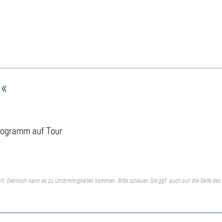
n«
rogramm auf Tour
lt. Dennoch kann es zu Unstimmigkeiten kommen. Bitte schauen Sie ggf. auch auf die Seite des 