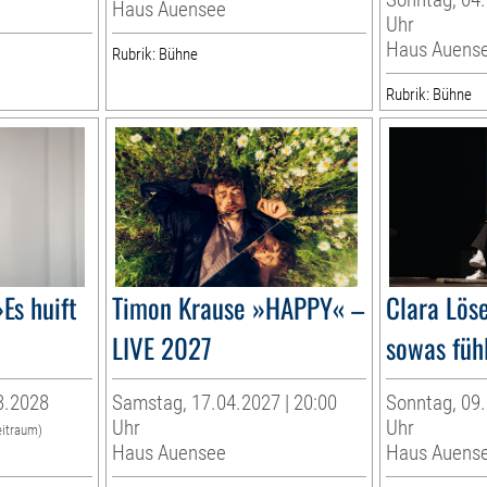
Haus Auensee
Uhr
Haus Auens
Rubrik: Bühne
Rubrik: Bühne
Es huift
Timon Krause »HAPPY« –
Clara Löse
LIVE 2027
sowas fühl
3.2028
Samstag, 17.04.2027 | 20:00
Sonntag, 09.
Uhr
Uhr
eitraum)
Haus Auensee
Haus Auens