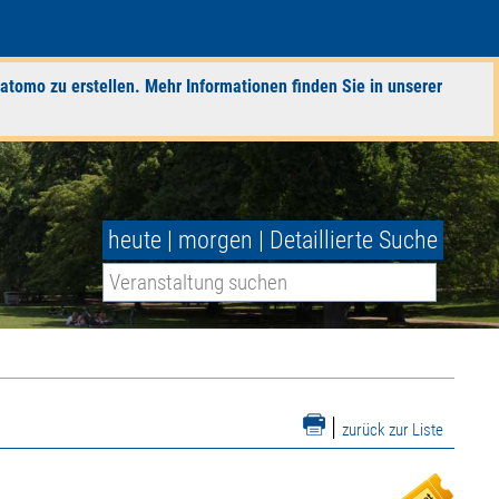
atomo zu erstellen. Mehr Informationen finden Sie in unserer
heute
|
morgen
|
Detaillierte Suche
|
zurück zur Liste