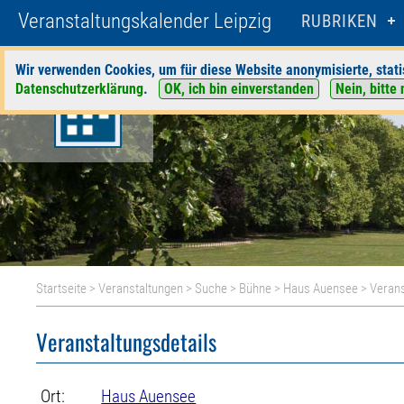
Veranstaltungskalender Leipzig
RUBRIKEN
Wir verwenden Cookies, um für diese Website anonymisierte, stati
Datenschutzerklärung
.
OK, ich bin einverstanden
Nein, bitte 
Startseite
>
Veranstaltungen
>
Suche
>
Bühne
>
Haus Auensee
> Verans
Veranstaltungsdetails
Ort:
Haus Auensee