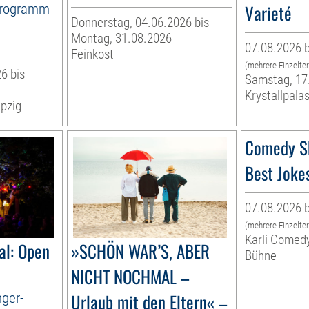
Programm
Varieté
Donnerstag, 04.06.2026 bis
Montag, 31.08.2026
07.08.2026 b
Feinkost
(mehrere Einzelte
6 bis
Samstag, 17
Krystallpalas
pzig
Comedy S
Best Joke
07.08.2026 b
(mehrere Einzelte
Karli Comed
al: Open
»SCHÖN WAR’S, ABER
Bühne
NICHT NOCHMAL –
nger-
Urlaub mit den Eltern« –