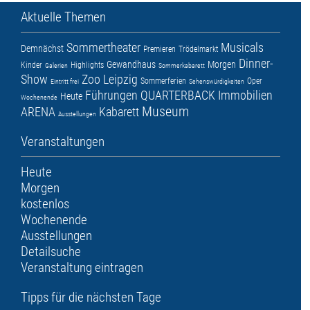
Aktuelle Themen
Sommertheater
Musicals
Demnächst
Premieren
Trödelmarkt
Dinner-
Gewandhaus
Morgen
Kinder
Highlights
Galerien
Sommerkabarett
Show
Zoo Leipzig
Sommerferien
Oper
Eintritt frei
Sehenswürdigkeiten
Führungen
QUARTERBACK Immobilien
Heute
Wochenende
Museum
ARENA
Kabarett
Ausstellungen
Veranstaltungen
Heute
Morgen
kostenlos
Wochenende
Ausstellungen
Detailsuche
Veranstaltung eintragen
Tipps für die nächsten Tage