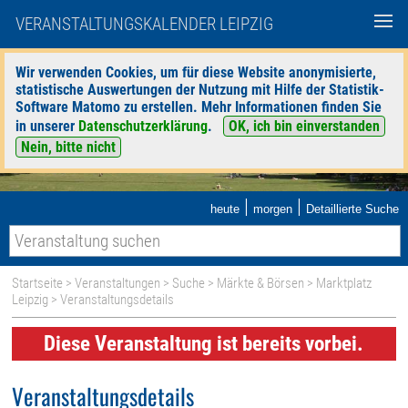
VERANSTALTUNGSKALENDER LEIPZIG
Wir verwenden Cookies, um für diese Website anonymisierte,
statistische Auswertungen der Nutzung mit Hilfe der Statistik-
Software Matomo zu erstellen. Mehr Informationen finden Sie
in unserer
Datenschutzerklärung
.
OK, ich bin einverstanden
Nein, bitte nicht
|
|
heute
morgen
Detaillierte Suche
Startseite
>
Veranstaltungen
>
Suche
>
Märkte & Börsen
>
Marktplatz
Leipzig
> Veranstaltungsdetails
Diese Veranstaltung ist bereits vorbei.
Veranstaltungsdetails