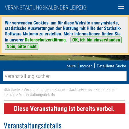
VERANSTALTUNGSKALENDER LEIPZIG
Wir verwenden Cookies, um für diese Website anonymisierte,
statistische Auswertungen der Nutzung mit Hilfe der Statistik-
Software Matomo zu erstellen. Mehr Informationen finden Sie
in unserer
Datenschutzerklärung
.
OK, ich bin einverstanden
Nein, bitte nicht
|
|
heute
morgen
Detaillierte Suche
Startseite
>
Veranstaltungen
>
Suche
>
Gastro-Events
>
Felsenkeller
Leipzig
> Veranstaltungsdetails
Diese Veranstaltung ist bereits vorbei.
Veranstaltungsdetails