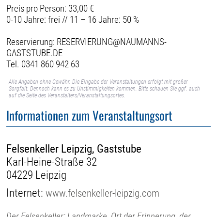
Preis pro Person: 33,00 €
0-10 Jahre: frei // 11 – 16 Jahre: 50 %
Reservierung: RESERVIERUNG@NAUMANNS-
GASTSTUBE.DE
Tel. 0341 860 942 63
Alle Angaben ohne Gewähr. Die Eingabe der Veranstaltungen erfolgt mit großer
Sorgfalt. Dennoch kann es zu Unstimmigkeiten kommen. Bitte schauen Sie ggf. auch
auf die Seite des Veranstalters/Veranstaltungsortes.
Informationen zum Veranstaltungsort
Felsenkeller Leipzig, Gaststube
Karl-Heine-Straße 32
04229 Leipzig
Internet:
www.felsenkeller-leipzig.com
Der Felsenkeller: Landmarke, Ort der Erinnerung, der