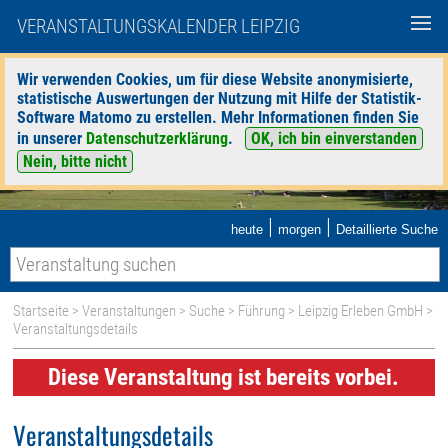
VERANSTALTUNGSKALENDER LEIPZIG
Wir verwenden Cookies, um für diese Website anonymisierte,
statistische Auswertungen der Nutzung mit Hilfe der Statistik-
Software Matomo zu erstellen. Mehr Informationen finden Sie
in unserer
Datenschutzerklärung
.
OK, ich bin einverstanden
Nein, bitte nicht
|
|
heute
morgen
Detaillierte Suche
Startseite
>
Veranstaltungen
>
Suche
>
Führung
>
Leipzig Erleben GmbH
>
Veranstaltungsdetails
Diese Veranstaltung ist bereits vorbei.
Veranstaltungsdetails