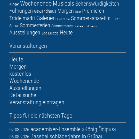
Wochenende
Musicals
Sehenswürdigkeiten
Kinder
Führungen
Morgen
Premieren
Gewandhaus
Oper
Galerien
Trödelmarkt
Sommerkabarett
Dinner-
Eintritt frei
Sommerferien
Show
Sommertheater
Kabarett
Museum
Ausstellungen
Heute
Zoo Leipzig
Veranstaltungen
Heute
Morgen
kostenlos
Wochenende
Ausstellungen
Detailsuche
Veranstaltung eintragen
Tipps für die nächsten Tage
academixer-Ensemble »König Ödipus«
07.08.2026
Baseballschlägerjahre in Grünau
06.08.2026