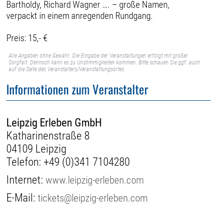
Bartholdy, Richard Wagner …. – große Namen,
verpackt in einem anregenden Rundgang.
Preis: 15,- €
Alle Angaben ohne Gewähr. Die Eingabe der Veranstaltungen erfolgt mit großer
Sorgfalt. Dennoch kann es zu Unstimmigkeiten kommen. Bitte schauen Sie ggf. auch
auf die Seite des Veranstalters/Veranstaltungsortes.
Informationen zum Veranstalter
Leipzig Erleben GmbH
Katharinenstraße 8
04109 Leipzig
Telefon:
+49 (0)341 7104280
Internet:
www.leipzig-erleben.com
E-Mail:
tickets@leipzig-erleben.com