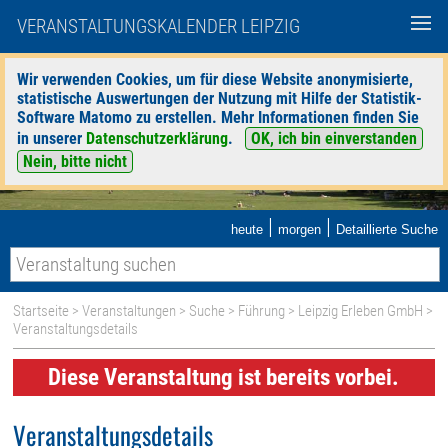
VERANSTALTUNGSKALENDER LEIPZIG
Wir verwenden Cookies, um für diese Website anonymisierte,
statistische Auswertungen der Nutzung mit Hilfe der Statistik-
Software Matomo zu erstellen. Mehr Informationen finden Sie
in unserer
Datenschutzerklärung
.
OK, ich bin einverstanden
Nein, bitte nicht
|
|
heute
morgen
Detaillierte Suche
Startseite
>
Veranstaltungen
>
Suche
>
Führung
>
Leipzig Erleben GmbH
>
Veranstaltungsdetails
Diese Veranstaltung ist bereits vorbei.
Veranstaltungsdetails