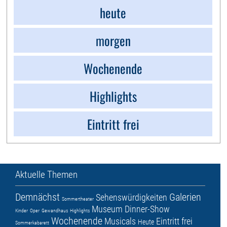
heute
morgen
Wochenende
Highlights
Eintritt frei
Aktuelle Themen
Demnächst
Galerien
Sehenswürdigkeiten
Sommertheater
Museum
Dinner-Show
Kinder
Oper
Gewandhaus
Highlights
Wochenende
Musicals
Eintritt frei
Heute
Sommerkabarett