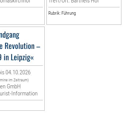
homaskirchhof
Treff/Ort: Barthels Hof
Rubrik: Führung
ndgang
e Revolution –
 in Leipzig«
is 04.10.2026
rmine im Zeitraum)
eben GmbH
ourist-Information