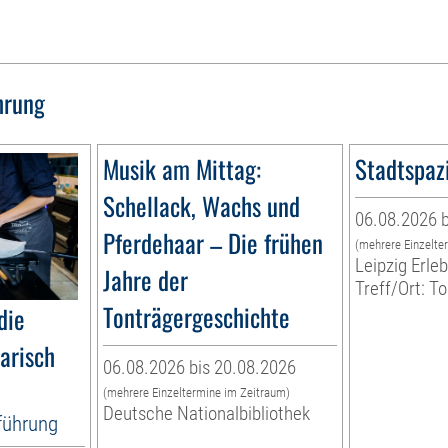
hrung
Musik am Mittag:
Stadtspaz
Schellack, Wachs und
06.08.2026 b
Pferdehaar – Die frühen
(mehrere Einzelte
Leipzig Erl
Jahre der
Treff/Ort: T
Tonträgergeschichte
die
narisch
06.08.2026 bis 20.08.2026
(mehrere Einzeltermine im Zeitraum)
Deutsche Nationalbibliothek
tführung