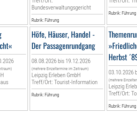
Treff/Ort:
Treff/Ort: T
Bundesverwaltungsgericht
Rubrik: Führung
Rubrik: Führung
g
Höfe, Häuser, Handel -
Themenru
acht«
Der Passagenrundgang
»Friedlich
Herbst ´89
0.2026
08.08.2026 bis 19.12.2026
eitraum)
(mehrere Einzeltermine im Zeitraum)
03.10.2026 b
bH
Leipzig Erleben GmbH
(mehrere Einzelte
haus
Treff/Ort: Tourist-Information
Leipzig Erl
Treff/Ort: T
Rubrik: Führung
Rubrik: Führung