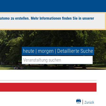
atomo zu erstellen. Mehr Informationen finden Sie in unserer
heute
|
morgen
|
Detaillierte Suche
|
Zurück