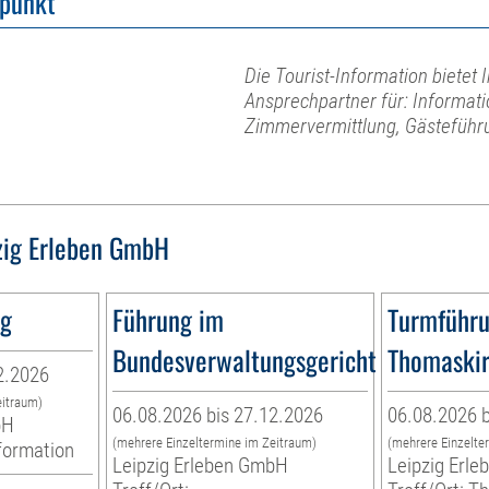
fpunkt
Die Tourist-Information bietet I
Ansprechpartner für: Informat
Zimmervermittlung, Gästeführu
zig Erleben GmbH
ng
Führung im
Turmführ
Bundesverwaltungsgericht
Thomaski
2.2026
eitraum)
06.08.2026 bis 27.12.2026
06.08.2026 b
bH
(mehrere Einzeltermine im Zeitraum)
(mehrere Einzelte
nformation
Leipzig Erleben GmbH
Leipzig Erl