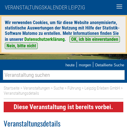
VERANSTALTUNGSKALENDER LEIPZIG
Wir verwenden Cookies, um für diese Website anonymisierte,
statistische Auswertungen der Nutzung mit Hilfe der Statistik-
Software Matomo zu erstellen. Mehr Informationen finden Sie
in unserer
Datenschutzerklärung
.
OK, ich bin einverstanden
Nein, bitte nicht
|
|
heute
morgen
Detaillierte Suche
Startseite
>
Veranstaltungen
>
Suche
>
Führung
>
Leipzig Erleben GmbH
>
Veranstaltungsdetails
Diese Veranstaltung ist bereits vorbei.
Veranstaltungsdetails