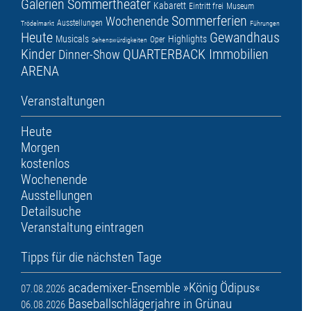
Galerien
Sommertheater
Kabarett
Eintritt frei
Museum
Sommerferien
Wochenende
Ausstellungen
Trödelmarkt
Führungen
Heute
Gewandhaus
Musicals
Highlights
Oper
Sehenswürdigkeiten
Kinder
QUARTERBACK Immobilien
Dinner-Show
ARENA
Veranstaltungen
Heute
Morgen
kostenlos
Wochenende
Ausstellungen
Detailsuche
Veranstaltung eintragen
Tipps für die nächsten Tage
academixer-Ensemble »König Ödipus«
07.08.2026
Baseballschlägerjahre in Grünau
06.08.2026