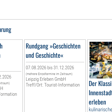
hrung
1h
Rundgang »Geschichten
h
und Geschichte«
07.08.2026 bis 31.12.2026
(mehrere Einzeltermine im Zeitraum)
2.2026
Leipzig Erleben GmbH
Der Klassi
eitraum)
Treff/Ort: Tourist-Information
bH
Innenstadt
nformation
erleben
kulinarisch