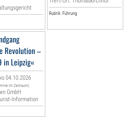
Treff/Ort: Thomaskirchhof
ltungsgericht
Rubrik: Führung
ndgang
e Revolution –
 in Leipzig«
is 04.10.2026
rmine im Zeitraum)
eben GmbH
ourist-Information