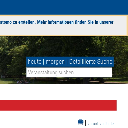
atomo zu erstellen. Mehr Informationen finden Sie in unserer
heute
|
morgen
|
Detaillierte Suche
|
zurück zur Liste