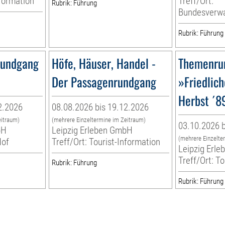
nformation
Treff/Ort:
Rubrik: Führung
Bundesverwa
Rubrik: Führung
Rundgang
Höfe, Häuser, Handel -
Themenru
Der Passagenrundgang
»Friedlich
Herbst ´89
2.2026
08.08.2026 bis 19.12.2026
eitraum)
(mehrere Einzeltermine im Zeitraum)
03.10.2026 b
bH
Leipzig Erleben GmbH
(mehrere Einzelte
Hof
Treff/Ort: Tourist-Information
Leipzig Erl
Treff/Ort: T
Rubrik: Führung
Rubrik: Führung