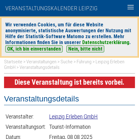
VERANSTALTUNGSKALENDER LEIPZIG
Wir verwenden Cookies, um für diese Website
anonymisierte, statistische Auswertungen der Nutzung mit
|
|
Hilfe der Statistik-Software Matomo zu erstellen. Mehr
heute
morgen
Detaillierte Suche
Informationen finden Sie in unserer
Datenschutzerklärung
.
OK, ich bin einverstanden
Nein, bitte nicht
Startseite
>
Veranstaltungen
>
Suche
>
Führung
>
Leipzig Erleben
GmbH
> Veranstaltungsdetails
Diese Veranstaltung ist bereits vorbei.
Veranstaltungsdetails
Veranstalter:
Leipzig Erleben GmbH
Veranstaltungsort:
Tourist-Information
Datum:
Freitag, 08.08.2025