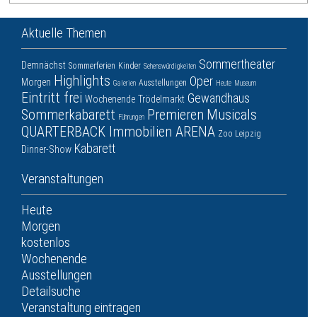
Aktuelle Themen
Sommertheater
Demnächst
Sommerferien
Kinder
Sehenswürdigkeiten
Highlights
Oper
Morgen
Ausstellungen
Galerien
Heute
Museum
Eintritt frei
Gewandhaus
Wochenende
Trödelmarkt
Sommerkabarett
Premieren
Musicals
Führungen
QUARTERBACK Immobilien ARENA
Zoo Leipzig
Kabarett
Dinner-Show
Veranstaltungen
Heute
Morgen
kostenlos
Wochenende
Ausstellungen
Detailsuche
Veranstaltung eintragen