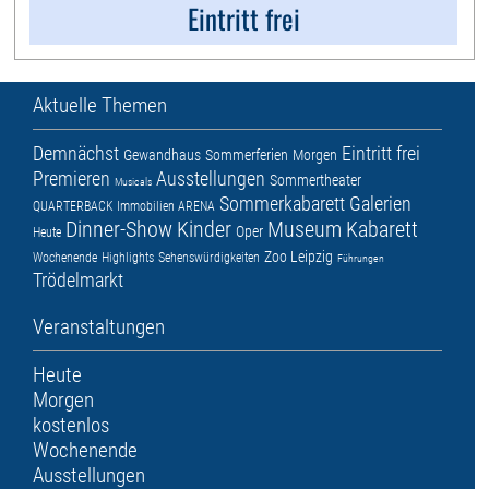
Eintritt frei
Aktuelle Themen
Demnächst
Eintritt frei
Gewandhaus
Sommerferien
Morgen
Premieren
Ausstellungen
Sommertheater
Musicals
Sommerkabarett
Galerien
QUARTERBACK Immobilien ARENA
Dinner-Show
Kinder
Museum
Kabarett
Oper
Heute
Zoo Leipzig
Wochenende
Highlights
Sehenswürdigkeiten
Führungen
Trödelmarkt
Veranstaltungen
Heute
Morgen
kostenlos
Wochenende
Ausstellungen