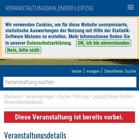
VERANSTALTUNGSKALENDER LEIPZIG
Wir verwenden Cookies, um für diese Website anonymisierte,
statistische Auswertungen der Nutzung mit Hilfe der Statistik-
Software Matomo zu erstellen. Mehr Informationen finden Sie
in unserer
Datenschutzerklärung
.
OK, ich bin einverstanden
Nein, bitte nicht
|
|
heute
morgen
Detaillierte Suche
Startseite
>
Veranstaltungen
>
Suche
>
Führung
>
Leipzig Erleben GmbH
>
Veranstaltungsdetails
Diese Veranstaltung ist bereits vorbei.
Veranstaltungsdetails