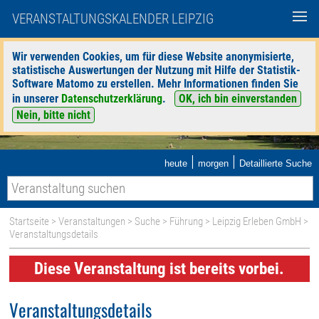
VERANSTALTUNGSKALENDER LEIPZIG
Wir verwenden Cookies, um für diese Website anonymisierte,
statistische Auswertungen der Nutzung mit Hilfe der Statistik-
Software Matomo zu erstellen. Mehr Informationen finden Sie
in unserer
Datenschutzerklärung
.
OK, ich bin einverstanden
Nein, bitte nicht
|
|
heute
morgen
Detaillierte Suche
Startseite
>
Veranstaltungen
>
Suche
>
Führung
>
Leipzig Erleben GmbH
>
Veranstaltungsdetails
Diese Veranstaltung ist bereits vorbei.
Veranstaltungsdetails