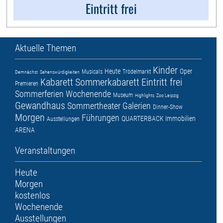
Eintritt frei
Aktuelle Themen
Kinder
Heute
Oper
Musicals
Trödelmarkt
Demnächst
Sehenswürdigkeiten
Kabarett
Sommerkabarett
Eintritt frei
Premieren
Sommerferien
Wochenende
Museum
Highlights
Zoo Leipzig
Gewandhaus
Sommertheater
Galerien
Dinner-Show
Morgen
Führungen
QUARTERBACK Immobilien
Ausstellungen
ARENA
Veranstaltungen
Heute
Morgen
kostenlos
Wochenende
Ausstellungen