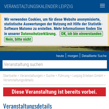
VERANSTALTUNGSKALENDER LEIPZIG
Wir verwenden Cookies, um für diese Website anonymisierte,
statistische Auswertungen der Nutzung mit Hilfe der Statistik-
Software Matomo zu erstellen. Mehr Informationen finden Sie
in unserer
Datenschutzerklärung
.
OK, ich bin einverstanden
Nein, bitte nicht
|
|
heute
morgen
Detaillierte Suche
Startseite
>
Veranstaltungen
>
Suche
>
Führung
>
Leipzig Erleben GmbH
>
Veranstaltungsdetails
Diese Veranstaltung ist bereits vorbei.
Veranstaltungsdetails