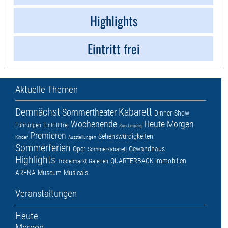
Highlights
Eintritt frei
Aktuelle Themen
Demnächst
Kabarett
Sommertheater
Dinner-Show
Wochenende
Heute
Morgen
Führungen
Eintritt frei
Zoo Leipzig
Premieren
Sehenswürdigkeiten
Kinder
Ausstellungen
Sommerferien
Oper
Gewandhaus
Sommerkabarett
Highlights
QUARTERBACK Immobilien
Trödelmarkt
Galerien
ARENA
Museum
Musicals
Veranstaltungen
Heute
Morgen