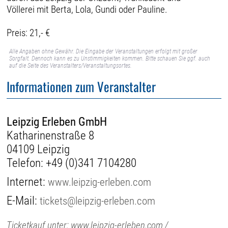
Völlerei mit Berta, Lola, Gundi oder Pauline.
Preis: 21,- €
Alle Angaben ohne Gewähr. Die Eingabe der Veranstaltungen erfolgt mit großer
Sorgfalt. Dennoch kann es zu Unstimmigkeiten kommen. Bitte schauen Sie ggf. auch
auf die Seite des Veranstalters/Veranstaltungsortes.
Informationen zum Veranstalter
Leipzig Erleben GmbH
Katharinenstraße 8
04109 Leipzig
Telefon:
+49 (0)341 7104280
Internet:
www.leipzig-erleben.com
E-Mail:
tickets@leipzig-erleben.com
Ticketkauf unter: www.leipzig-erleben.com /