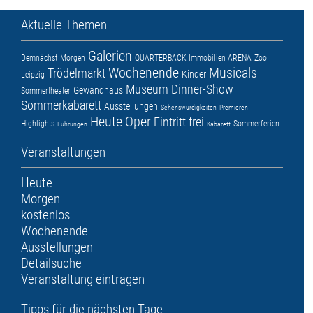
Aktuelle Themen
Galerien
Demnächst
Morgen
QUARTERBACK Immobilien ARENA
Zoo
Wochenende
Musicals
Trödelmarkt
Kinder
Leipzig
Museum
Dinner-Show
Gewandhaus
Sommertheater
Sommerkabarett
Ausstellungen
Sehenswürdigkeiten
Premieren
Heute
Oper
Eintritt frei
Highlights
Sommerferien
Führungen
Kabarett
Veranstaltungen
Heute
Morgen
kostenlos
Wochenende
Ausstellungen
Detailsuche
Veranstaltung eintragen
Tipps für die nächsten Tage