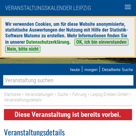
VERANSTALTUNGSKALENDER LEIPZIG
Wir verwenden Cookies, um für diese Website anonymisierte,
statistische Auswertungen der Nutzung mit Hilfe der Statistik-
Software Matomo zu erstellen. Mehr Informationen finden Sie
in unserer
Datenschutzerklärung
.
OK, ich bin einverstanden
Nein, bitte nicht
|
|
heute
morgen
Detaillierte Suche
Startseite
>
Veranstaltungen
>
Suche
>
Führung
>
Leipzig Erleben GmbH
>
Veranstaltungsdetails
Diese Veranstaltung ist bereits vorbei.
Veranstaltungsdetails