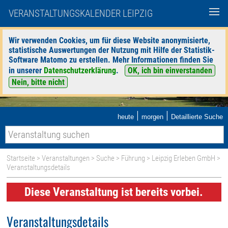
VERANSTALTUNGSKALENDER LEIPZIG
Wir verwenden Cookies, um für diese Website anonymisierte,
statistische Auswertungen der Nutzung mit Hilfe der Statistik-
Software Matomo zu erstellen. Mehr Informationen finden Sie
in unserer
Datenschutzerklärung
.
OK, ich bin einverstanden
Nein, bitte nicht
|
|
heute
morgen
Detaillierte Suche
Startseite
>
Veranstaltungen
>
Suche
>
Führung
>
Leipzig Erleben GmbH
>
Veranstaltungsdetails
Diese Veranstaltung ist bereits vorbei.
Veranstaltungsdetails