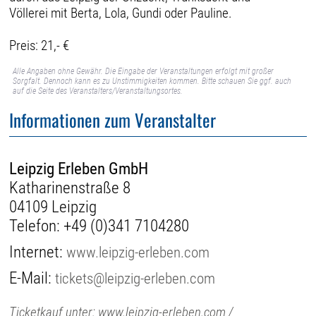
Völlerei mit Berta, Lola, Gundi oder Pauline.
Preis: 21,- €
Alle Angaben ohne Gewähr. Die Eingabe der Veranstaltungen erfolgt mit großer
Sorgfalt. Dennoch kann es zu Unstimmigkeiten kommen. Bitte schauen Sie ggf. auch
auf die Seite des Veranstalters/Veranstaltungsortes.
Informationen zum Veranstalter
Leipzig Erleben GmbH
Katharinenstraße 8
04109 Leipzig
Telefon:
+49 (0)341 7104280
Internet:
www.leipzig-erleben.com
E-Mail:
tickets@leipzig-erleben.com
Ticketkauf unter: www.leipzig-erleben.com /