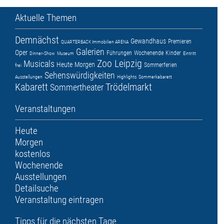
Aktuelle Themen
Demnächst
Gewandhaus
Premieren
QUARTERBACK Immobilien ARENA
Galerien
Oper
Führungen
Wochenende
Kinder
Dinner-Show
Museum
Eintritt
Zoo Leipzig
Musicals
Heute
Morgen
Sommerferien
frei
Sehenswürdigkeiten
Ausstellungen
Highlights
Sommerkabarett
Kabarett
Trödelmarkt
Sommertheater
Veranstaltungen
Heute
Morgen
kostenlos
Wochenende
Ausstellungen
Detailsuche
Veranstaltung eintragen
Tipps für die nächsten Tage