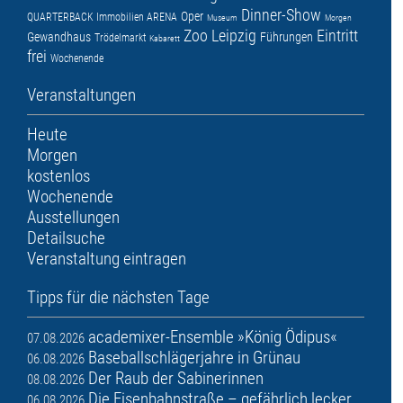
Dinner-Show
Oper
QUARTERBACK Immobilien ARENA
Museum
Morgen
Zoo Leipzig
Eintritt
Gewandhaus
Führungen
Trödelmarkt
Kabarett
frei
Wochenende
Veranstaltungen
Heute
Morgen
kostenlos
Wochenende
Ausstellungen
Detailsuche
Veranstaltung eintragen
Tipps für die nächsten Tage
academixer-Ensemble »König Ödipus«
07.08.2026
Baseballschlägerjahre in Grünau
06.08.2026
Der Raub der Sabinerinnen
08.08.2026
Die Eisenbahnstraße – gefährlich lecker
06.08.2026