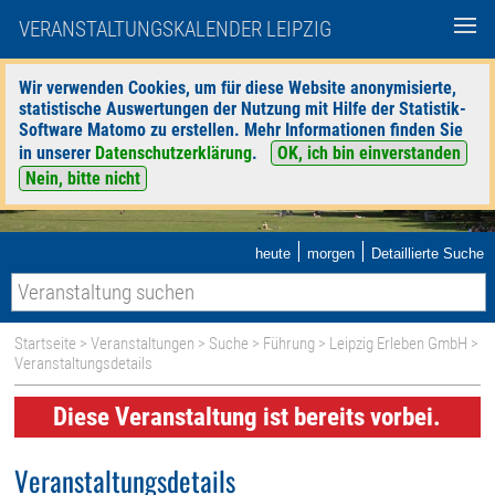
VERANSTALTUNGSKALENDER LEIPZIG
Wir verwenden Cookies, um für diese Website anonymisierte,
statistische Auswertungen der Nutzung mit Hilfe der Statistik-
Software Matomo zu erstellen. Mehr Informationen finden Sie
in unserer
Datenschutzerklärung
.
OK, ich bin einverstanden
Nein, bitte nicht
|
|
heute
morgen
Detaillierte Suche
Startseite
>
Veranstaltungen
>
Suche
>
Führung
>
Leipzig Erleben GmbH
>
Veranstaltungsdetails
Diese Veranstaltung ist bereits vorbei.
Veranstaltungsdetails