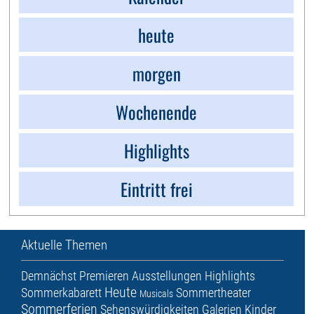
heute
morgen
Wochenende
Highlights
Eintritt frei
Aktuelle Themen
Demnächst
Premieren
Ausstellungen
Highlights
Heute
Sommerkabarett
Sommertheater
Musicals
Sommerferien
Sehenswürdigkeiten
Galerien
Kinder