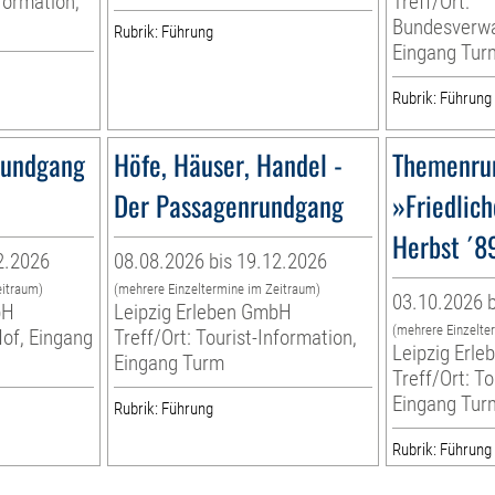
nformation,
Treff/Ort:
Bundesverwa
Rubrik: Führung
Eingang Tur
Rubrik: Führung
Rundgang
Höfe, Häuser, Handel -
Themenru
Der Passagenrundgang
»Friedlich
Herbst ´89
2.2026
08.08.2026 bis 19.12.2026
eitraum)
(mehrere Einzeltermine im Zeitraum)
03.10.2026 b
bH
Leipzig Erleben GmbH
(mehrere Einzelte
Hof, Eingang
Treff/Ort: Tourist-Information,
Leipzig Erl
Eingang Turm
Treff/Ort: To
Eingang Tur
Rubrik: Führung
Rubrik: Führung