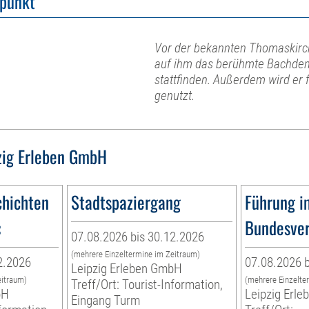
fpunkt
Vor der bekannten Thomaskirch
auf ihm das berühmte Bachden
stattfinden. Außerdem wird er
genutzt.
zig Erleben GmbH
hichten
Stadtspaziergang
Führung i
«
Bundesver
07.08.2026 bis 30.12.2026
(mehrere Einzeltermine im Zeitraum)
2.2026
07.08.2026 b
Leipzig Erleben GmbH
eitraum)
(mehrere Einzelte
Treff/Ort: Tourist-Information,
bH
Leipzig Erl
Eingang Turm