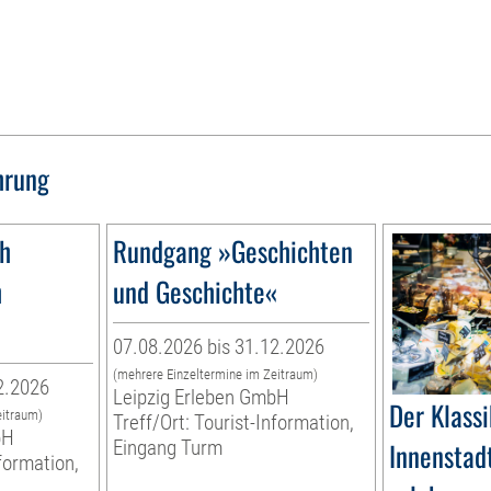
hrung
1h
Rundgang »Geschichten
h
und Geschichte«
07.08.2026 bis 31.12.2026
(mehrere Einzeltermine im Zeitraum)
2.2026
Leipzig Erleben GmbH
Der Klassi
eitraum)
Treff/Ort: Tourist-Information,
bH
Eingang Turm
Innenstadt
nformation,