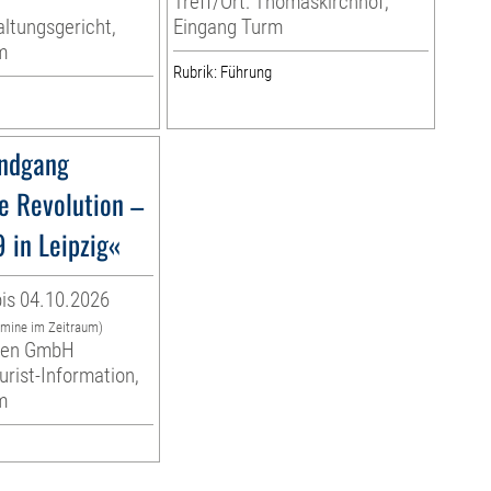
Treff/Ort: Thomaskirchhof,
ltungsgericht,
Eingang Turm
m
Rubrik: Führung
ndgang
e Revolution –
 in Leipzig«
is 04.10.2026
rmine im Zeitraum)
eben GmbH
urist-Information,
m