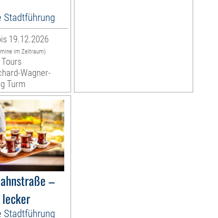
e Stadtführung
is 19.12.2026
rmine im Zeitraum)
 Tours
ichard-Wagner-
ng Turm
bahnstraße –
 lecker
e Stadtführung