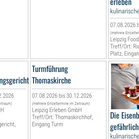
erleben
kulinarisch
07.08.2026 b
(mehrere Einzelte
Leipzig Food
Treff/Ort: R
Platz, Einga
Turmführung
ngsgericht
Thomaskirche
2.2026
07.08.2026 bis 30.12.2026
eitraum)
(mehrere Einzeltermine im Zeitraum)
bH
Leipzig Erleben GmbH
Die Eisen
Treff/Ort: Thomaskirchhof,
ericht,
Eingang Turm
gefährlich
kulinarisch