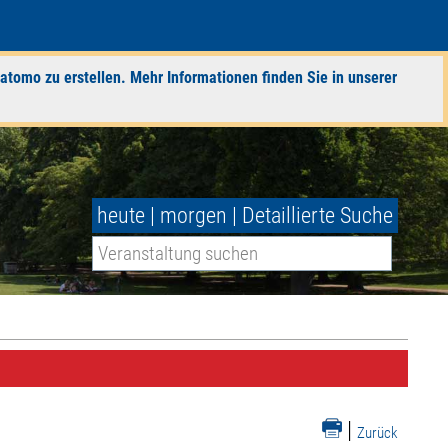
atomo zu erstellen. Mehr Informationen finden Sie in unserer
heute
|
morgen
|
Detaillierte Suche
|
Zurück