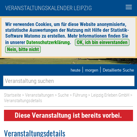
VERANSTALTUNGSKALENDER LEIPZIG
Wir verwenden Cookies, um für diese Website anonymisierte,
statistische Auswertungen der Nutzung mit Hilfe der Statistik-
Software Matomo zu erstellen. Mehr Informationen finden Sie
in unserer
Datenschutzerklärung
.
OK, ich bin einverstanden
Nein, bitte nicht
|
|
heute
morgen
Detaillierte Suche
Startseite
>
Veranstaltungen
>
Suche
>
Führung
>
Leipzig Erleben GmbH
>
Veranstaltungsdetails
Diese Veranstaltung ist bereits vorbei.
Veranstaltungsdetails