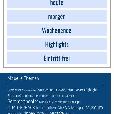
heute
morgen
Wochenende
Highlights
Eintritt frei
Aktuelle Themen
Wochenende
Gewandhaus
Highlights
Demnächst
Kinder
Sommerferien
Sehenswürdigkeiten
Premieren
Trödelmarkt
Galerien
Sommertheater
Sommerkabarett
Oper
Musicals
Museum
QUARTERBACK Immobilien ARENA
Morgen
Dinner-Show
Eintritt frei