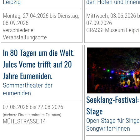
Leipzig
den Höfen und Inne
Montag, 27.04.2026 bis Dienstag,
Mittwoch, 03.06.2026 b
08.09.2026
07.09.2026
verschiedene
GRASSI Museum Leipzi
Veranstaltungsorte
In 80 Tagen um die Welt.
Jules Verne trifft auf 20
Jahre Eumeniden.
Sommertheater der
eumeniden
Seeklang-Festival:
07.08.2026 bis 22.08.2026
Stage
(mehrere Einzeltermine im Zeitraum)
Open Stage für Singe
MÜHLSTRASSE 14
Songwriter*innen