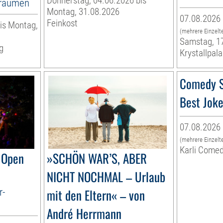
Donnerstag, 04.06.2026 bis
nräumen
Montag, 31.08.2026
07.08.2026 
Feinkost
is Montag,
(mehrere Einzelt
Samstag, 1
g
Krystallpala
Comedy 
Best Jok
07.08.2026 
(mehrere Einzelt
Karli Come
 Open
»SCHÖN WAR’S, ABER
NICHT NOCHMAL – Urlaub
r-
mit den Eltern« – von
André Herrmann