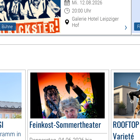
Mi. 12.08.2026
20:00 Uhr
Galerie Hotel Leipziger
›
Hof
Bühne
F
I
Feinkost-Sommertheater
ROOFTOP 
ramm in
Varieté