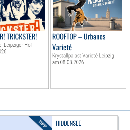
R! TRICKSTER!
ROOFTOP – Urbanes
el Leipziger Hof
Varieté
026
Krystallpalast Varieté Leipzig
am 08.08.2026
HIDDENSEE