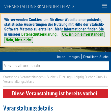
VERANSTALTUNGSKALENDER LEIPZIG
Wir verwenden Cookies, um für diese Website anonymisierte,
statistische Auswertungen der Nutzung mit Hilfe der Statistik-
Software Matomo zu erstellen. Mehr Informationen finden Sie
in unserer
Datenschutzerklärung
.
OK, ich bin einverstanden
Nein, bitte nicht
|
|
heute
morgen
Detaillierte Suche
Startseite
>
Veranstaltungen
>
Suche
>
Führung
>
Leipzig Erleben GmbH
>
Veranstaltungsdetails
Diese Veranstaltung ist bereits vorbei.
Veranstaltungsdetails