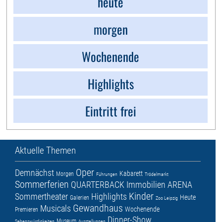
heute
morgen
Wochenende
Highlights
Eintritt frei
Aktuelle Themen
Oper
Demnächst
Kabarett
Morgen
Führungen
Trödelmarkt
Sommerferien
QUARTERBACK Immobilien ARENA
Kinder
Sommertheater
Highlights
Heute
Galerien
Zoo Leipzig
Gewandhaus
Musicals
Wochenende
Premieren
Dinner-Show
Museum
Sehenswürdigkeiten
Ausstellungen