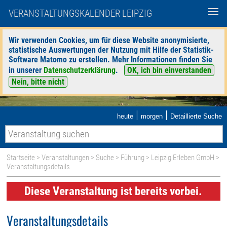
VERANSTALTUNGSKALENDER LEIPZIG
Wir verwenden Cookies, um für diese Website anonymisierte,
statistische Auswertungen der Nutzung mit Hilfe der Statistik-
Software Matomo zu erstellen. Mehr Informationen finden Sie
in unserer
Datenschutzerklärung
.
OK, ich bin einverstanden
Nein, bitte nicht
|
|
heute
morgen
Detaillierte Suche
Startseite
>
Veranstaltungen
>
Suche
>
Führung
>
Leipzig Erleben GmbH
>
Veranstaltungsdetails
Diese Veranstaltung ist bereits vorbei.
Veranstaltungsdetails