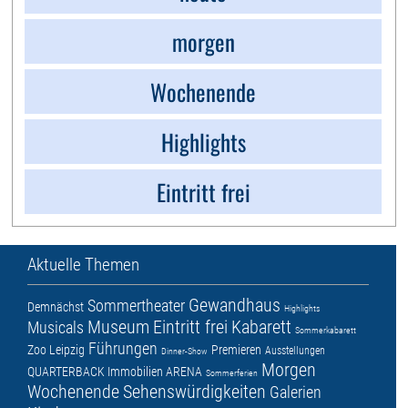
morgen
Wochenende
Highlights
Eintritt frei
Aktuelle Themen
Gewandhaus
Sommertheater
Demnächst
Highlights
Museum
Eintritt frei
Kabarett
Musicals
Sommerkabarett
Führungen
Zoo Leipzig
Premieren
Ausstellungen
Dinner-Show
Morgen
QUARTERBACK Immobilien ARENA
Sommerferien
Wochenende
Sehenswürdigkeiten
Galerien