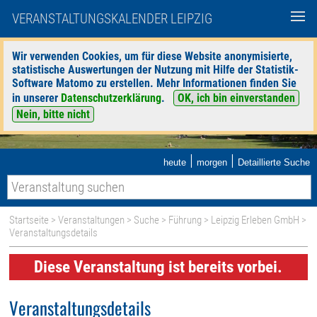
VERANSTALTUNGSKALENDER LEIPZIG
Wir verwenden Cookies, um für diese Website anonymisierte,
statistische Auswertungen der Nutzung mit Hilfe der Statistik-
Software Matomo zu erstellen. Mehr Informationen finden Sie
in unserer
Datenschutzerklärung
.
OK, ich bin einverstanden
Nein, bitte nicht
|
|
heute
morgen
Detaillierte Suche
Startseite
>
Veranstaltungen
>
Suche
>
Führung
>
Leipzig Erleben GmbH
>
Veranstaltungsdetails
Diese Veranstaltung ist bereits vorbei.
Veranstaltungsdetails