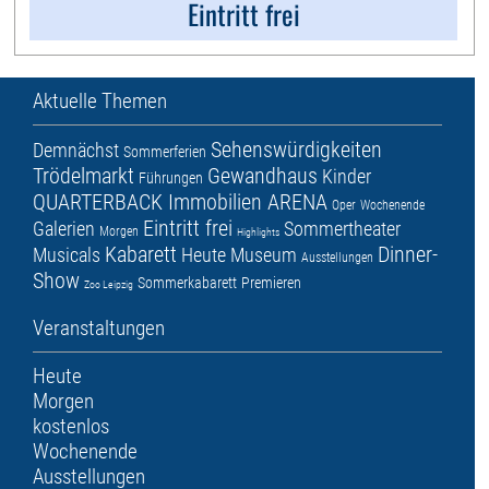
Eintritt frei
Aktuelle Themen
Sehenswürdigkeiten
Demnächst
Sommerferien
Trödelmarkt
Gewandhaus
Kinder
Führungen
QUARTERBACK Immobilien ARENA
Oper
Wochenende
Eintritt frei
Galerien
Sommertheater
Morgen
Highlights
Kabarett
Dinner-
Musicals
Heute
Museum
Ausstellungen
Show
Sommerkabarett
Premieren
Zoo Leipzig
Veranstaltungen
Heute
Morgen
kostenlos
Wochenende
Ausstellungen