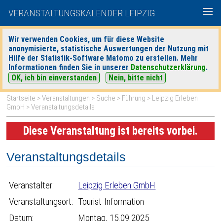
VERANSTALTUNGSKALENDER LEIPZIG
Wir verwenden Cookies, um für diese Website
anonymisierte, statistische Auswertungen der Nutzung mit
|
|
Hilfe der Statistik-Software Matomo zu erstellen. Mehr
heute
morgen
Detaillierte Suche
Informationen finden Sie in unserer
Datenschutzerklärung
.
OK, ich bin einverstanden
Nein, bitte nicht
Startseite
>
Veranstaltungen
>
Suche
>
Führung
>
Leipzig Erleben
GmbH
> Veranstaltungsdetails
Diese Veranstaltung ist bereits vorbei.
Veranstaltungsdetails
Veranstalter:
Leipzig Erleben GmbH
Veranstaltungsort:
Tourist-Information
Datum:
Montag, 15.09.2025