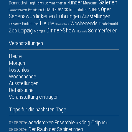
Kinder
Galerien
Demnächst
Museum
Highlights
Sommertheater
Oper
QUARTERBACK Immobilien ARENA
Premieren
Sommerkabarett
Sehenswürdigkeiten
Führungen
Ausstellungen
Heute
Wochenende
Eintritt frei
Trödelmarkt
Kabarett
Gewandhaus
Dinner-Show
Zoo Leipzig
Sommerferien
Morgen
Musicals
Veranstaltungen
Heute
Morgen
kostenlos
Wochenende
Ausstellungen
Detailsuche
Veranstaltung eintragen
Tipps für die nächsten Tage
academixer-Ensemble »König Ödipus«
07.08.2026
Der Raub der Sabinerinnen
08.08.2026