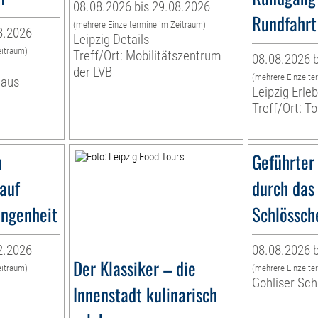
08.08.2026 bis 29.08.2026
Rundfahrt
(mehrere Einzeltermine im Zeitraum)
8.2026
Leipzig Details
eitraum)
Treff/Ort: Mobilitätszentrum
08.08.2026 b
der LVB
(mehrere Einzelte
haus
Leipzig Erl
Treff/Ort: T
n
Geführter
lauf
durch das
angenheit
Schlössch
2.2026
08.08.2026 b
Der Klassiker – die
eitraum)
(mehrere Einzelte
Gohliser Sc
Innenstadt kulinarisch