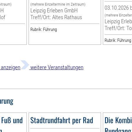
eitraum)
(mehrere Einzeltermine im Zeitraum)
03.10.2026 b
bH
Leipzig Erleben GmbH
(mehrere Einzelte
Hof
Treff/Ort: Altes Rathaus
Leipzig Erl
Treff/Ort: T
Rubrik: Führung
Rubrik: Führung
weitere Veranstaltungen
hrung
 Fuß und
Stadtrundfahrt per Rad
Die Kombi
n
Rundgang 