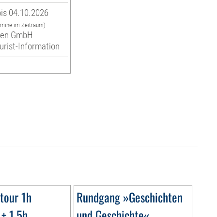
is 04.10.2026
rmine im Zeitraum)
eben GmbH
ourist-Information
tour 1h
Rundgang »Geschichten
+ 1,5h
und Geschichte«