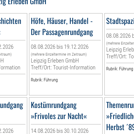
zig Erleben GmbH
hichten
Höfe, Häuser, Handel -
Stadtspaz
«
Der Passagenrundgang
08.08.2026 b
(mehrere Einzelte
2.2026
08.08.2026 bis 19.12.2026
Leipzig Erl
eitraum)
(mehrere Einzeltermine im Zeitraum)
Treff/Ort: T
bH
Leipzig Erleben GmbH
nformation
Treff/Ort: Tourist-Information
Rubrik: Führung
Rubrik: Führung
Rundgang
Kostümrundgang
Themenru
»Frivoles zur Nacht«
»Friedlich
Herbst ´89
2.2026
14.08.2026 bis 30.10.2026