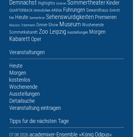
Demnächst
Sommertheater
Kinder
Highlights
Galerien
Führungen
Gewandhaus
QUARTERBACK Immobilien ARENA
Eintritt
Sehenswürdigkeiten
Heute
Premieren
frei
Sommerferien
Museum
Dinner-Show
Wochenende
Musicals
Trödelmarkt
Zoo Leipzig
Morgen
Sommerkabarett
Ausstellungen
Kabarett
Oper
Veranstaltungen
Heute
Morgen
kostenlos
Wochenende
Ausstellungen
Detailsuche
Veranstaltung eintragen
Tipps für die nächsten Tage
academixer-Ensemble »König Ödipus«
07.08.2026