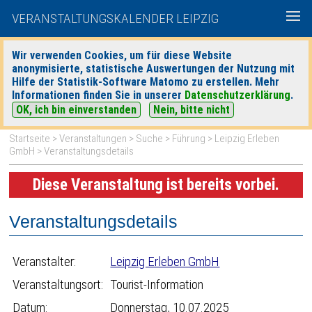
VERANSTALTUNGSKALENDER LEIPZIG
Wir verwenden Cookies, um für diese Website
anonymisierte, statistische Auswertungen der Nutzung mit
|
|
Hilfe der Statistik-Software Matomo zu erstellen. Mehr
heute
morgen
Detaillierte Suche
Informationen finden Sie in unserer
Datenschutzerklärung
.
OK, ich bin einverstanden
Nein, bitte nicht
Startseite
>
Veranstaltungen
>
Suche
>
Führung
>
Leipzig Erleben
GmbH
> Veranstaltungsdetails
Diese Veranstaltung ist bereits vorbei.
Veranstaltungsdetails
Veranstalter:
Leipzig Erleben GmbH
Veranstaltungsort:
Tourist-Information
Datum:
Donnerstag, 10.07.2025