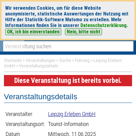
Wir verwenden Cookies, um für diese Website
anonymisierte, statistische Auswertungen der Nutzung mit
Hilfe der Statistik-Software Matomo zu erstellen. Mehr
Informationen finden Sie in unserer
Datenschutzerklärung
.
OK, ich bin einverstanden
Nein, bitte nicht
|
|
heute
morgen
Detaillierte Suche
Startseite
>
Veranstaltungen
>
Suche
>
Führung
>
Leipzig Erleben
GmbH
> Veranstaltungsdetails
Diese Veranstaltung ist bereits vorbei.
Veranstaltungsdetails
Veranstalter:
Leipzig Erleben GmbH
Veranstaltungsort:
Tourist-Information
Datum:
Mittwoch, 11.06.2025