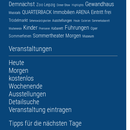
Demnächst
Gewandhaus
Zoo Leipzig
Dinner-Show
Highlights
QUARTERBACK Immobilien ARENA
Eintritt frei
Musicals
Trödelmarkt
Ausstellungen
Sehenswürdigkeiten
Heute
Galerien
Sommerkabarett
Kinder
Führungen
Kabarett
Oper
Wochenende
Premieren
Sommertheater
Morgen
Sommerferien
Museum
Veranstaltungen
Heute
Morgen
kostenlos
Wochenende
Ausstellungen
Detailsuche
Veranstaltung eintragen
Tipps für die nächsten Tage