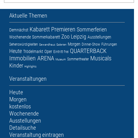
Aktuelle Themen
Kabarett
Premieren
Sommerferien
Demnächst
Zoo Leipzig
Wochenende
Sommerkabarett
Ausstellungen
Morgen
Sehenswürdigkeiten
Dinner-Show
Führungen
Gewandhaus
Galerien
QUARTERBACK
Heute
Trödelmarkt
Oper
Eintritt frei
Immobilien ARENA
Musicals
Sommertheater
Museum
Kinder
Highlights
Veranstaltungen
Heute
Morgen
kostenlos
Wochenende
Ausstellungen
Detailsuche
Veranstaltung eintragen