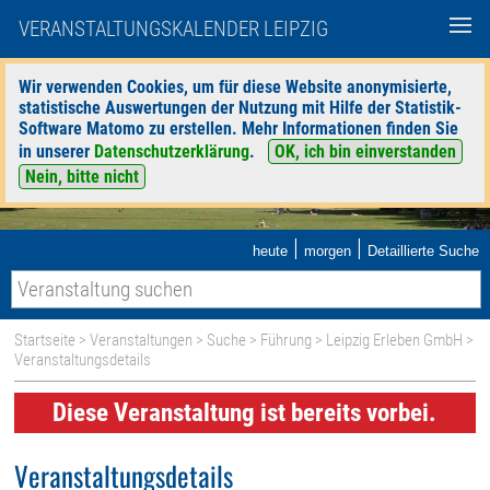
VERANSTALTUNGSKALENDER LEIPZIG
Wir verwenden Cookies, um für diese Website anonymisierte,
statistische Auswertungen der Nutzung mit Hilfe der Statistik-
Software Matomo zu erstellen. Mehr Informationen finden Sie
in unserer
Datenschutzerklärung
.
OK, ich bin einverstanden
Nein, bitte nicht
|
|
heute
morgen
Detaillierte Suche
Startseite
>
Veranstaltungen
>
Suche
>
Führung
>
Leipzig Erleben GmbH
>
Veranstaltungsdetails
Diese Veranstaltung ist bereits vorbei.
Veranstaltungsdetails