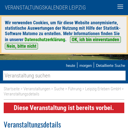
VERANSTALTUNGSKALENDER LEIPZIG
Wir verwenden Cookies, um für diese Website anonymisierte,
statistische Auswertungen der Nutzung mit Hilfe der Statistik-
Software Matomo zu erstellen. Mehr Informationen finden Sie
in unserer
Datenschutzerklärung
.
OK, ich bin einverstanden
Nein, bitte nicht
|
|
heute
morgen
Detaillierte Suche
Startseite
>
Veranstaltungen
>
Suche
>
Führung
>
Leipzig Erleben GmbH
>
Veranstaltungsdetails
Diese Veranstaltung ist bereits vorbei.
Veranstaltungsdetails