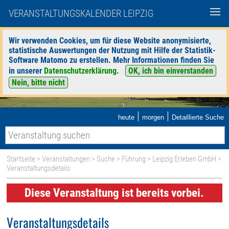
VERANSTALTUNGSKALENDER LEIPZIG
Wir verwenden Cookies, um für diese Website anonymisierte,
statistische Auswertungen der Nutzung mit Hilfe der Statistik-
Software Matomo zu erstellen. Mehr Informationen finden Sie
in unserer
Datenschutzerklärung
.
OK, ich bin einverstanden
Nein, bitte nicht
|
|
heute
morgen
Detaillierte Suche
Startseite
>
Veranstaltungen
>
Suche
>
Führung
>
Leipzig Erleben GmbH
>
Veranstaltungsdetails
Diese Veranstaltung ist bereits vorbei.
Veranstaltungsdetails