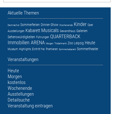
Aktuelle Themen
Kinder
Sommerferien
Dinner-Show
Oper
Demnächst
Wochenende
Musicals
Kabarett
Galerien
Ausstellungen
Gewandhaus
QUARTERBACK
Sehenswürdigkeiten
Führungen
Immobilien ARENA
Heute
Zoo Leipzig
Morgen
Trödelmarkt
Sommertheater
Museum
Highlights
Eintritt frei
Premieren
Sommerkabarett
Veranstaltungen
Heute
Morgen
kostenlos
Wochenende
Ausstellungen
Detailsuche
Veranstaltung eintragen