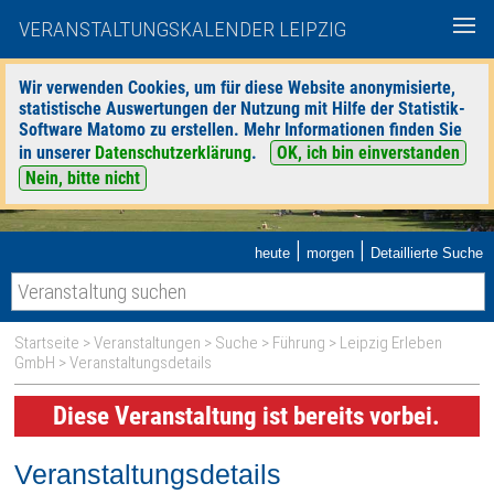
VERANSTALTUNGSKALENDER LEIPZIG
Wir verwenden Cookies, um für diese Website anonymisierte,
statistische Auswertungen der Nutzung mit Hilfe der Statistik-
Software Matomo zu erstellen. Mehr Informationen finden Sie
in unserer
Datenschutzerklärung
.
OK, ich bin einverstanden
Nein, bitte nicht
|
|
heute
morgen
Detaillierte Suche
Startseite
>
Veranstaltungen
>
Suche
>
Führung
>
Leipzig Erleben
GmbH
> Veranstaltungsdetails
Diese Veranstaltung ist bereits vorbei.
Veranstaltungsdetails