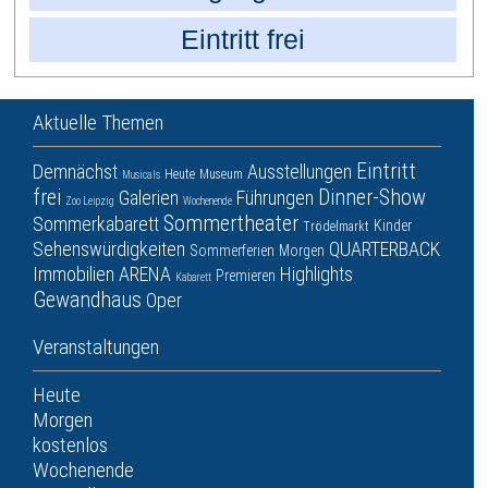
Eintritt frei
Aktuelle Themen
Eintritt
Demnächst
Ausstellungen
Heute
Museum
Musicals
frei
Dinner-Show
Galerien
Führungen
Zoo Leipzig
Wochenende
Sommertheater
Sommerkabarett
Kinder
Trödelmarkt
Sehenswürdigkeiten
QUARTERBACK
Sommerferien
Morgen
Immobilien ARENA
Highlights
Premieren
Kabarett
Gewandhaus
Oper
Veranstaltungen
Heute
Morgen
kostenlos
Wochenende