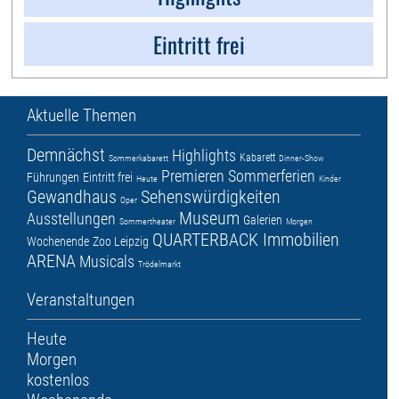
Eintritt frei
Aktuelle Themen
Demnächst
Highlights
Kabarett
Sommerkabarett
Dinner-Show
Premieren
Sommerferien
Führungen
Eintritt frei
Heute
Kinder
Gewandhaus
Sehenswürdigkeiten
Oper
Museum
Ausstellungen
Galerien
Sommertheater
Morgen
QUARTERBACK Immobilien
Wochenende
Zoo Leipzig
ARENA
Musicals
Trödelmarkt
Veranstaltungen
Heute
Morgen
kostenlos