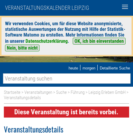
VERANSTALTUNGSKALENDER LEIPZIG
Wir verwenden Cookies, um für diese Website anonymisierte,
statistische Auswertungen der Nutzung mit Hilfe der Statistik-
Software Matomo zu erstellen. Mehr Informationen finden Sie
in unserer
Datenschutzerklärung
.
OK, ich bin einverstanden
Nein, bitte nicht
|
|
heute
morgen
Detaillierte Suche
Startseite
>
Veranstaltungen
>
Suche
>
Führung
>
Leipzig Erleben GmbH
>
Veranstaltungsdetails
Diese Veranstaltung ist bereits vorbei.
Veranstaltungsdetails