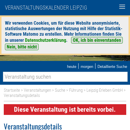
VERANSTALTUNGSKALENDER LEIPZIG
Wir verwenden Cookies, um für diese Website anonymisierte,
statistische Auswertungen der Nutzung mit Hilfe der Statistik-
Software Matomo zu erstellen. Mehr Informationen finden Sie
in unserer
Datenschutzerklärung
.
OK, ich bin einverstanden
Nein, bitte nicht
|
|
heute
morgen
Detaillierte Suche
Startseite
>
Veranstaltungen
>
Suche
>
Führung
>
Leipzig Erleben GmbH
>
Veranstaltungsdetails
Diese Veranstaltung ist bereits vorbei.
Veranstaltungsdetails