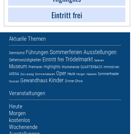
Eintritt frei
Aktuelle Themen
Sommerferien
Ausstellungen
Führungen
Demnächst
Trödelmarkt
Eintritt frei
Sehenswürdigkeiten
Galerien
Museum
Highlights
Premieren
Wochenende
QUARTERBACK Immobilien
Oper
ARENA
Heute
Sommertheater
Zoo Leipzig
Sommerkabarett
Morgen
Kabarett
Kinder
Gewandhaus
Dinner-Show
Musicals
Veranstaltungen
Heute
Morgen
kostenlos
Wochenende
Ausstellungen