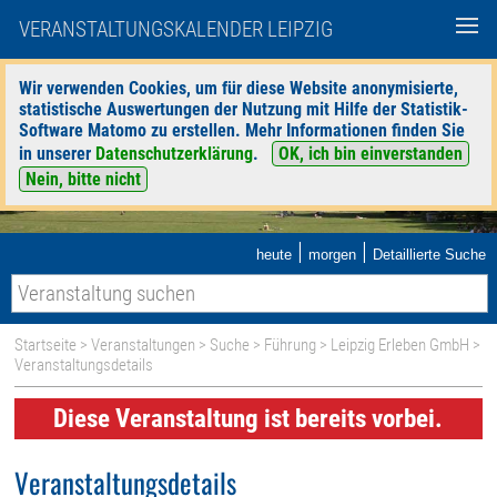
VERANSTALTUNGSKALENDER LEIPZIG
Wir verwenden Cookies, um für diese Website anonymisierte,
statistische Auswertungen der Nutzung mit Hilfe der Statistik-
Software Matomo zu erstellen. Mehr Informationen finden Sie
in unserer
Datenschutzerklärung
.
OK, ich bin einverstanden
Nein, bitte nicht
|
|
heute
morgen
Detaillierte Suche
Startseite
>
Veranstaltungen
>
Suche
>
Führung
>
Leipzig Erleben GmbH
>
Veranstaltungsdetails
Diese Veranstaltung ist bereits vorbei.
Veranstaltungsdetails