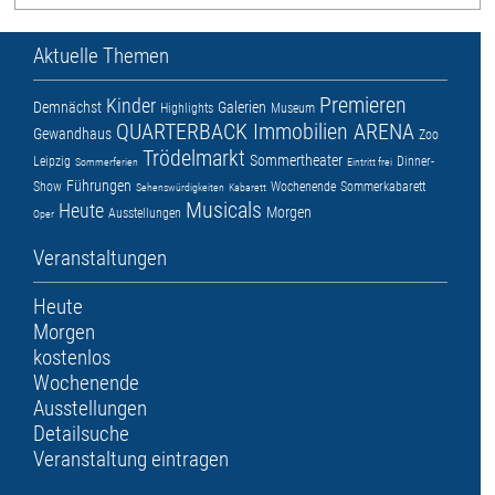
Aktuelle Themen
Premieren
Kinder
Demnächst
Galerien
Highlights
Museum
QUARTERBACK Immobilien ARENA
Gewandhaus
Zoo
Trödelmarkt
Sommertheater
Leipzig
Dinner-
Sommerferien
Eintritt frei
Führungen
Show
Wochenende
Sommerkabarett
Sehenswürdigkeiten
Kabarett
Musicals
Heute
Morgen
Ausstellungen
Oper
Veranstaltungen
Heute
Morgen
kostenlos
Wochenende
Ausstellungen
Detailsuche
Veranstaltung eintragen