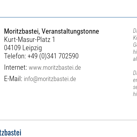
Moritzbastei, Veranstaltungstonne
D
K
Kurt-Masur-Platz 1
G
04109 Leipzig
h
Telefon:
+49 (0)341 702590
al
Internet:
www.moritzbastei.de
D
E-Mail:
info@moritzbastei.de
e
s
h
tzbastei