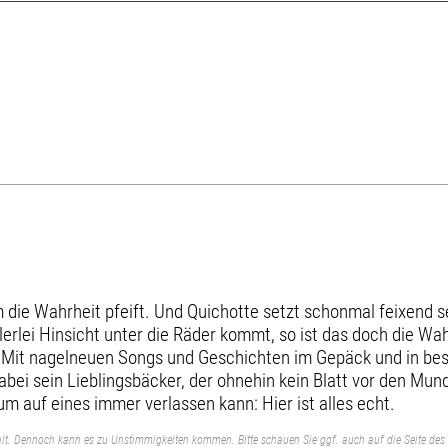
 die Wahrheit pfeift. Und Quichotte setzt schonmal feixend s
lerlei Hinsicht unter die Räder kommt, so ist das doch die Wah
 Mit nagelneuen Songs und Geschichten im Gepäck und in best
bei sein Lieblingsbäcker, der ohnehin kein Blatt vor den Mun
m auf eines immer verlassen kann: Hier ist alles echt.
lt. Dennoch kann es zu Unstimmigkeiten kommen. Bitte schauen Sie ggf. auch auf die Seite des 