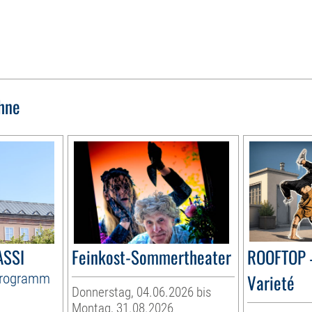
hne
ASSI
Feinkost-Sommertheater
ROOFTOP 
Programm
Varieté
Donnerstag, 04.06.2026 bis
Montag, 31.08.2026