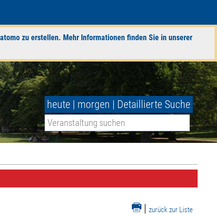
atomo zu erstellen. Mehr Informationen finden Sie in unserer
heute
|
morgen
|
Detaillierte Suche
|
zurück zur Liste