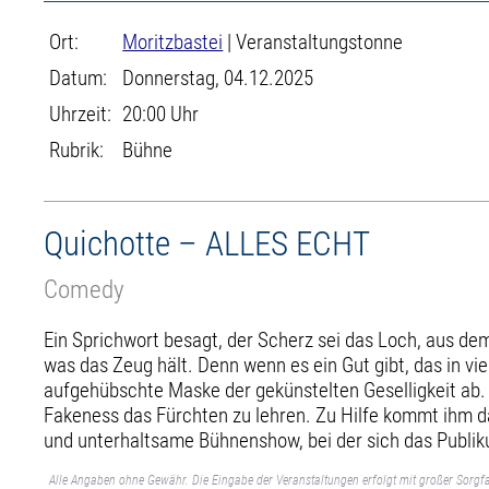
Ort:
Moritzbastei
| Veranstaltungstonne
Datum:
Donnerstag, 04.12.2025
Uhrzeit:
20:00 Uhr
Rubrik:
Bühne
Quichotte – ALLES ECHT
Comedy
Ein Sprichwort besagt, der Scherz sei das Loch, aus dem
was das Zeug hält. Denn wenn es ein Gut gibt, das in vie
aufgehübschte Maske der gekünstelten Geselligkeit ab.
Fakeness das Fürchten zu lehren. Zu Hilfe kommt ihm da
und unterhaltsame Bühnenshow, bei der sich das Publiku
Alle Angaben ohne Gewähr. Die Eingabe der Veranstaltungen erfolgt mit großer Sorgfa