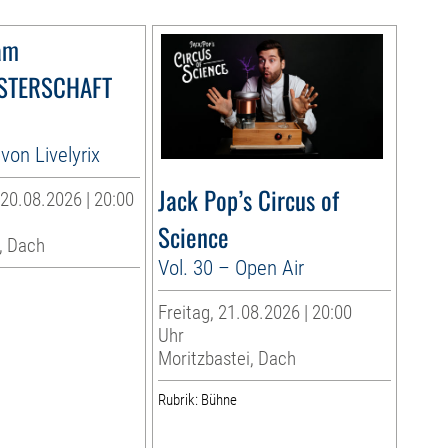
am
STERSCHAFT
von Livelyrix
Jack Pop’s Circus of
20.08.2026 | 20:00
Science
, Dach
Vol. 30 – Open Air
Freitag, 21.08.2026 | 20:00
Uhr
Moritzbastei, Dach
Rubrik: Bühne