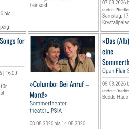
07.08.2026 b
Feinkost
(mehrere Einzelte
6 bis
Samstag, 17
Krystallpalas
pzig
Songs for
»Das (Alb
eine
Sommerth
Open Flair
 | 16:00
»Columbo: Bei Anruf –
08.08.2026 b
 für
(mehrere Einzelte
Mord!«
nst
Budde-Haus
Sommertheater
theaterLIPSIA
08.08.2026 bis 14.08.2026