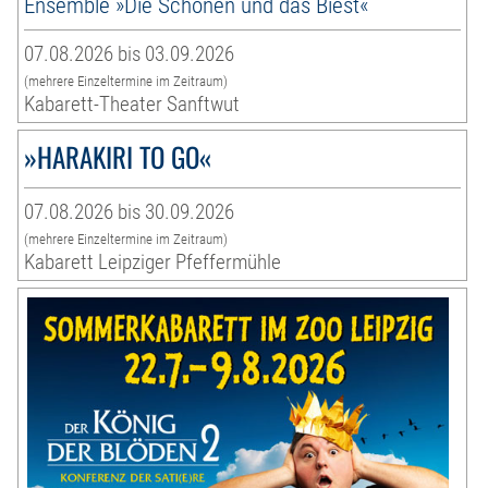
Ensemble »Die Schönen und das Biest«
07.08.2026 bis 03.09.2026
(mehrere Einzeltermine im Zeitraum)
Kabarett-Theater Sanftwut
»HARAKIRI TO GO«
07.08.2026 bis 30.09.2026
(mehrere Einzeltermine im Zeitraum)
Kabarett Leipziger Pfeffermühle