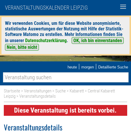
VERANSTALTUNGSKALENDER LEIPZIG
Wir verwenden Cookies, um für diese Website anonymisierte,
statistische Auswertungen der Nutzung mit Hilfe der Statistik-
Software Matomo zu erstellen. Mehr Informationen finden Sie
in unserer
Datenschutzerklärung
.
OK, ich bin einverstanden
Nein, bitte nicht
|
|
heute
morgen
Detaillierte Suche
Startseite
>
Veranstaltungen
>
Suche
>
Kabarett
>
Central Kabarett
Leipzig
> Veranstaltungsdetails
Diese Veranstaltung ist bereits vorbei.
Veranstaltungsdetails