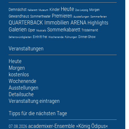
Heute
Demnächst
Kinder
Morgen
Kabarett
Museum
Zoo Leipzig
Premieren
Gewandhaus
Sommertheater
Ausstellungen
Sommerferien
QUARTERBACK Immobilien ARENA
Highlights
Galerien
Sommerkabarett
Oper
Trödelmarkt
Musicals
Eintritt frei
Dinner-Show
Sehenswürdigkeiten
Wochenende
Führungen
Veranstaltungen
Heute
Morgen
kostenlos
Wochenende
Ausstellungen
Detailsuche
Veranstaltung eintragen
Tipps für die nächsten Tage
academixer-Ensemble »König Ödipus«
07.08.2026