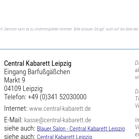
lt. Dennoch kann es zu Unstimmigkeiten kommen. Bitte schauen Sie ggf. auch auf die Seite des 
Central Kabarett Leipzig
D
a
Eingang Barfußgäßchen
v
Markt 9
04109 Leipzig
D
Telefon:
+49 (0)341 52030000
T
V
Internet:
www.central-kabarett.de
E-Mail:
kasse@central-kabarett.de
I
V
siehe auch:
Blauer Salon - Central Kabarett Leipzig
e
siehe auch:
Central Kabarett Leipzig