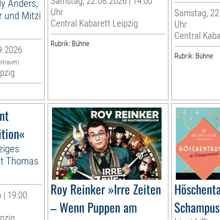
Samstag, 22.08.2026 | 14:00
lly Anders,
Uhr
Samstag, 22.
 und Mitzi
Central Kabarett Leipzig
Uhr
Central Kaba
Rubrik: Bühne
9.2026
Rubrik: Bühne
eitraum)
ipzig
nt
ition«
ziges
it Thomas
Roy Reinker »Irre Zeiten
Höschenta
 | 19:00
– Wenn Puppen am
Schampus
ipzig