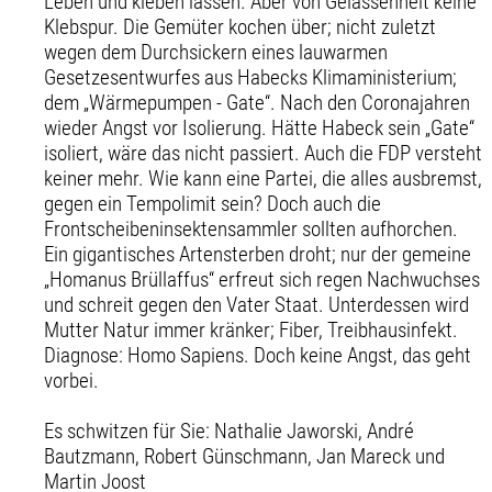
Leben und kleben lassen. Aber von Gelassenheit keine
Klebspur. Die Gemüter kochen über; nicht zuletzt
wegen dem Durchsickern eines lauwarmen
Gesetzesentwurfes aus Habecks Klimaministerium;
dem „Wärmepumpen - Gate“. Nach den Coronajahren
wieder Angst vor Isolierung. Hätte Habeck sein „Gate“
isoliert, wäre das nicht passiert. Auch die FDP versteht
keiner mehr. Wie kann eine Partei, die alles ausbremst,
gegen ein Tempolimit sein? Doch auch die
Frontscheibeninsektensammler sollten aufhorchen.
Ein gigantisches Artensterben droht; nur der gemeine
„Homanus Brüllaffus“ erfreut sich regen Nachwuchses
und schreit gegen den Vater Staat. Unterdessen wird
Mutter Natur immer kränker; Fiber, Treibhausinfekt.
Diagnose: Homo Sapiens. Doch keine Angst, das geht
vorbei.
Es schwitzen für Sie: Nathalie Jaworski, André
Bautzmann, Robert Günschmann, Jan Mareck und
Martin Joost