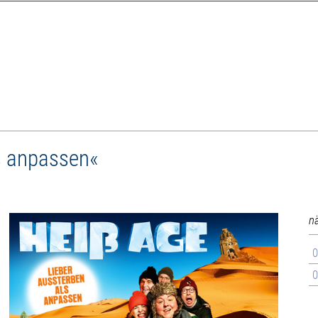
s anpassen«
n
0
0