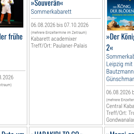
»Souverän«
Sommerkabarett
06.08.2026 bis 07.10.2026
(mehrere Einzeltermine im Zeitraum)
er frühe
»Der Köni
Kabarett academixer
2«
Treff/Ort: Paulaner-Palais
Sommerkab
Leipzig mit
Bautzmann
8.2026
Günschma
eitraum)
06.08.2026 b
(mehrere Einzelte
Central Kaba
Treff/Ort: T
Gondwanala