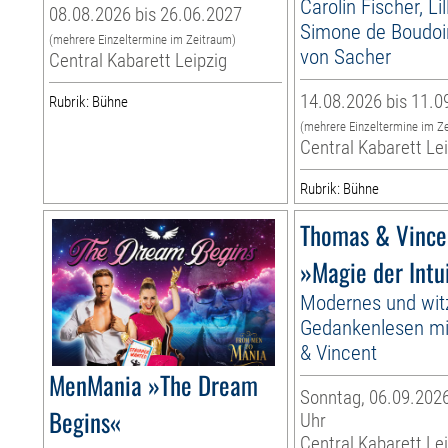
Carolin Fischer, Li
08.08.2026 bis 26.06.2027
Simone de Boudoir
(mehrere Einzeltermine im Zeitraum)
von Sacher
Central Kabarett Leipzig
14.08.2026 bis 11.0
Rubrik: Bühne
(mehrere Einzeltermine im Z
Central Kabarett Le
Rubrik: Bühne
Thomas & Vince
»Magie der Intu
Modernes und wit
Gedankenlesen m
& Vincent
MenMania »The Dream
Sonntag, 06.09.2026
Begins«
Uhr
Central Kabarett Le