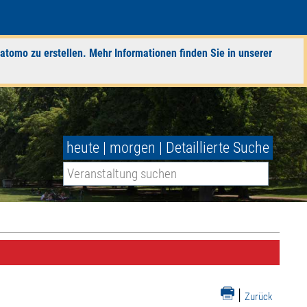
atomo zu erstellen. Mehr Informationen finden Sie in unserer
heute
|
morgen
|
Detaillierte Suche
|
Zurück