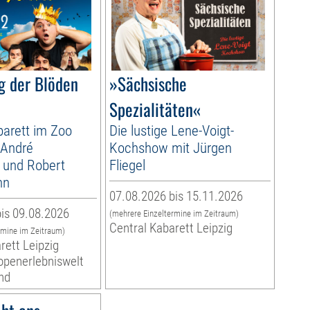
g der Blöden
»Sächsische
Spezialitäten«
arett im Zoo
Die lustige Lene-Voigt-
 André
Kochshow mit Jürgen
 und Robert
Fliegel
nn
07.08.2026 bis 15.11.2026
is 09.08.2026
(mehrere Einzeltermine im Zeitraum)
Central Kabarett Leipzig
rmine im Zeitraum)
rett Leipzig
ropenerlebniswelt
nd