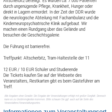
Altscherbitz beteiligt. Es wurden ca. 7.000 Patienten
durch ungenügende Pflege, Krankheit, Hunger oder
direkt in Lagern ermordet. In der Zeit der DDR wurde
die neurologische Abteilung mit Fachambulanz und die
Kinderneuropsychiatrische Klinik aufgebaut. Wir
machen einen Rundgang über das Gelände und
besuchen die Geschichtsgalerie.
Die Führung ist barrierefrei.
Treffpunkt: Altscherbitz, Tram-Haltestelle der 11
12 EUR / 10 EUR Schüler und Studierende
Die Tickets kaufen Sie auf der Webseite des
Veranstalters, Restkarten gibt es beim Gästeführer am
Treff.
Alle Angaben ohne Gewähr. Die Eingabe der Veranstaltungen erfolgt mit großer Sorgfalt. Dennoch
kann es zu Unstimmigkeiten kommen. Bitte schauen Sie ggf. auch auf die Seite des
Veranstalters/Veranstaltungsortes.
Informationen zum Veranstaltungsort