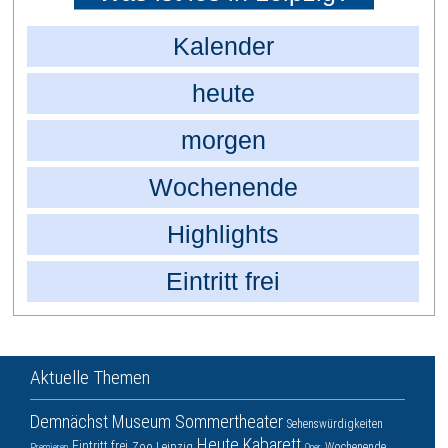
Kalender
heute
morgen
Wochenende
Highlights
Eintritt frei
Aktuelle Themen
Demnächst
Museum
Sommertheater
Sehenswürdigkeiten
Heute
Kabarett
Eintritt frei
Zoo Leipzig
Wochenende
Premieren
Oper