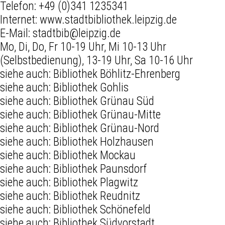
Telefon:
+49 (0)341 1235341
Internet:
www.stadtbibliothek.leipzig.de
E-Mail:
stadtbib@leipzig.de
Mo, Di, Do, Fr 10-19 Uhr, Mi 10-13 Uhr
(Selbstbedienung), 13-19 Uhr, Sa 10-16 Uhr
siehe auch:
Bibliothek Böhlitz-Ehrenberg
siehe auch:
Bibliothek Gohlis
siehe auch:
Bibliothek Grünau Süd
siehe auch:
Bibliothek Grünau-Mitte
siehe auch:
Bibliothek Grünau-Nord
siehe auch:
Bibliothek Holzhausen
siehe auch:
Bibliothek Mockau
siehe auch:
Bibliothek Paunsdorf
siehe auch:
Bibliothek Plagwitz
siehe auch:
Bibliothek Reudnitz
siehe auch:
Bibliothek Schönefeld
siehe auch:
Bibliothek Südvorstadt