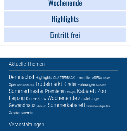
Wochenende
Highlights
Eintritt frei
Aktuelle Themen
Demnächst
Highlights
QUARTERBACK Immobilien ARENA
Heute
Trödelmarkt
Kinder
Oper
Führungen
Sommerferien
Musicals
Sommertheater
Kabarett
Zoo
Premieren
Morgen
Leipzig
Wochenende
Dinner-Show
Ausstellungen
Sommerkabarett
Gewandhaus
Museum
Sehenswürdigkeiten
Galerien
Eintritt frei
Veranstaltungen