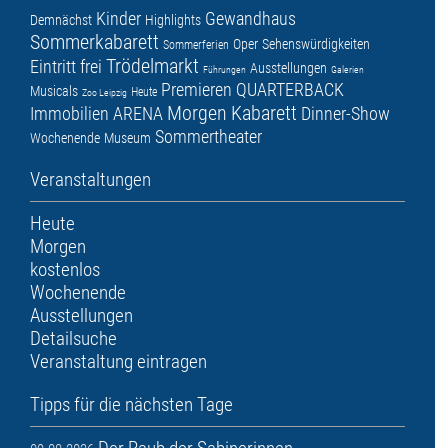
Kinder
Gewandhaus
Demnächst
Highlights
Sommerkabarett
Oper
Sehenswürdigkeiten
Sommerferien
Trödelmarkt
Eintritt frei
Ausstellungen
Führungen
Galerien
Premieren
QUARTERBACK
Musicals
Heute
Zoo Leipzig
Morgen
Kabarett
Immobilien ARENA
Dinner-Show
Sommertheater
Wochenende
Museum
Veranstaltungen
Heute
Morgen
kostenlos
Wochenende
Ausstellungen
Detailsuche
Veranstaltung eintragen
Tipps für die nächsten Tage