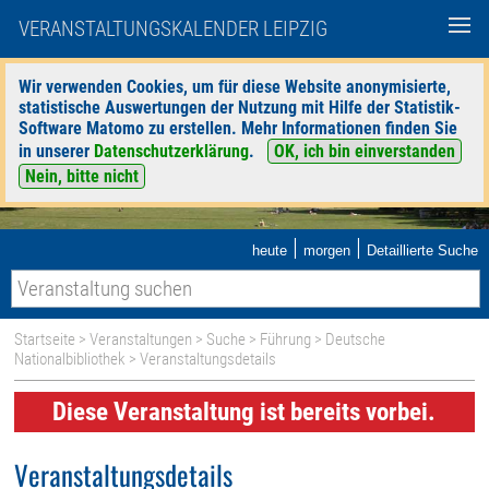
VERANSTALTUNGSKALENDER LEIPZIG
Wir verwenden Cookies, um für diese Website anonymisierte,
statistische Auswertungen der Nutzung mit Hilfe der Statistik-
Software Matomo zu erstellen. Mehr Informationen finden Sie
in unserer
Datenschutzerklärung
.
OK, ich bin einverstanden
Nein, bitte nicht
|
|
heute
morgen
Detaillierte Suche
Startseite
>
Veranstaltungen
>
Suche
>
Führung
>
Deutsche
Nationalbibliothek
> Veranstaltungsdetails
Diese Veranstaltung ist bereits vorbei.
Veranstaltungsdetails