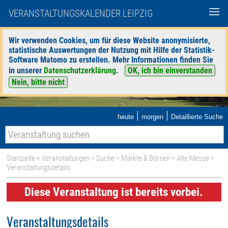
VERANSTALTUNGSKALENDER LEIPZIG
Wir verwenden Cookies, um für diese Website anonymisierte,
statistische Auswertungen der Nutzung mit Hilfe der Statistik-
Software Matomo zu erstellen. Mehr Informationen finden Sie
in unserer
Datenschutzerklärung
.
OK, ich bin einverstanden
Nein, bitte nicht
|
|
heute
morgen
Detaillierte Suche
Startseite
>
Veranstaltungen
>
Suche
>
Märkte & Börsen
>
Alte Messe
>
Veranstaltungsdetails
Diese Veranstaltung ist bereits vorbei.
Veranstaltungsdetails