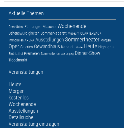
Aktuelle Themen
Wochenende
Führungen
Musicals
Demnächst
Sehenswürdigkeiten
Sommerkabarett
Museum
QUARTERBACK
Sommertheater
Ausstellungen
Immobilien ARENA
Morgen
Oper
Heute
Gewandhaus
Galerien
Kabarett
Highlights
Kinder
Dinner-Show
Premieren
Eintritt frei
Sommerferien
Zoo Leipzig
Trödelmarkt
Veranstaltungen
Heute
Morgen
kostenlos
Wochenende
Ausstellungen
Detailsuche
Veranstaltung eintragen