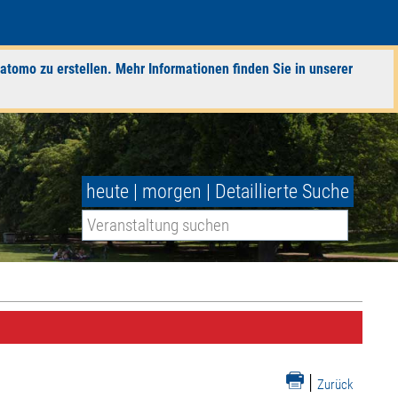
atomo zu erstellen. Mehr Informationen finden Sie in unserer
heute
|
morgen
|
Detaillierte Suche
|
Zurück