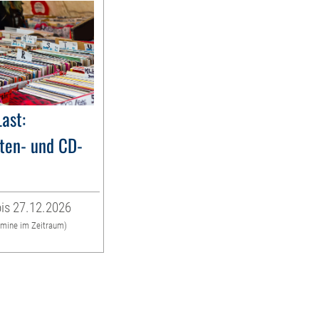
Last:
tten- und CD-
is 27.12.2026
rmine im Zeitraum)
g