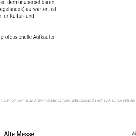
weit dem unübersehbaren
egeländes) aufwarten, ist
für Kultur- und
 professionelle Aufkäufer
lt. Dennoch kann es zu Unstimmigkeiten kommen. Bitte schauen Sie ggf. auch auf die Seite des 
Alte Messe
M