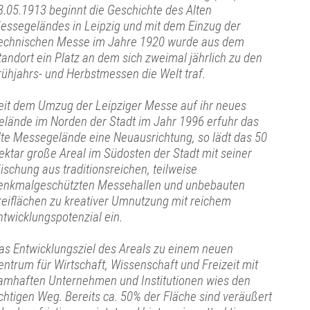
3.05.1913 beginnt die Geschichte des Alten
essegeländes in Leipzig und mit dem Einzug der
echnischen Messe im Jahre 1920 wurde aus dem
tandort ein Platz an dem sich zweimal jährlich zu den
rühjahrs- und Herbstmessen die Welt traf.
eit dem Umzug der Leipziger Messe auf ihr neues
elände im Norden der Stadt im Jahr 1996 erfuhr das
lte Messegelände eine Neuausrichtung, so lädt das 50
ektar große Areal im Südosten der Stadt mit seiner
ischung aus traditionsreichen, teilweise
enkmalgeschützten Messehallen und unbebauten
reiflächen zu kreativer Umnutzung mit reichem
ntwicklungspotenzial ein.
as Entwicklungsziel des Areals zu einem neuen
entrum für Wirtschaft, Wissenschaft und Freizeit mit
amhaften Unternehmen und Institutionen wies den
ichtigen Weg. Bereits ca. 50% der Fläche sind veräußert