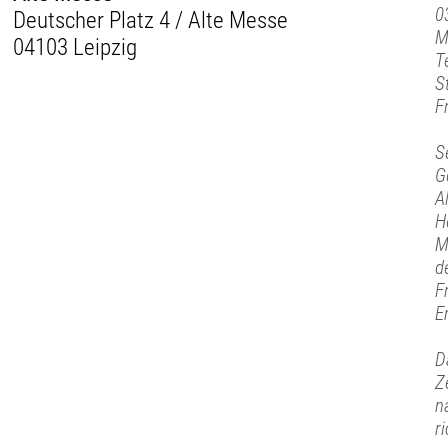
0
Deutscher Platz 4 / Alte Messe
M
04103 Leipzig
T
S
F
S
G
A
H
M
d
F
E
D
Z
n
r