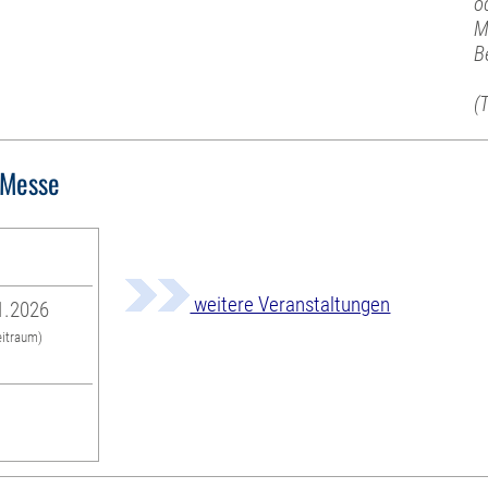
o
M
B
(
 Messe
weitere Veranstaltungen
1.2026
eitraum)