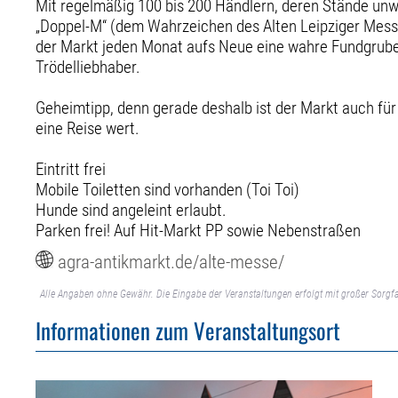
Mit regelmäßig 100 bis 200 Händlern, deren Stände un
„Doppel-M“ (dem Wahrzeichen des Alten Leipziger Mess
der Markt jeden Monat aufs Neue eine wahre Fundgrube 
Trödelliebhaber.
Geheimtipp, denn gerade deshalb ist der Markt auch für
eine Reise wert.
Eintritt frei
Mobile Toiletten sind vorhanden (Toi Toi)
Hunde sind angeleint erlaubt.
Parken frei! Auf Hit-Markt PP sowie Nebenstraßen
agra-antikmarkt.de/alte-messe/
Alle Angaben ohne Gewähr. Die Eingabe der Veranstaltungen erfolgt mit großer Sorgfa
Informationen zum Veranstaltungsort