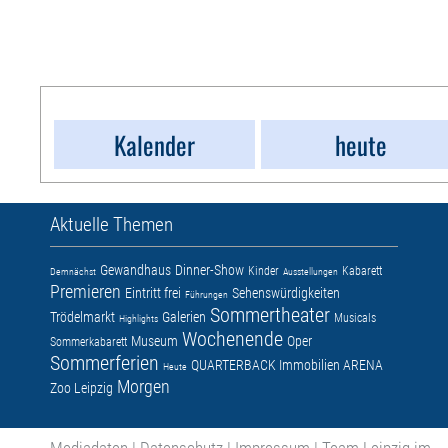
Kalender
heute
Aktuelle Themen
Gewandhaus
Dinner-Show
Kinder
Kabarett
Demnächst
Ausstellungen
Premieren
Eintritt frei
Sehenswürdigkeiten
Führungen
Sommertheater
Trödelmarkt
Galerien
Musicals
Highlights
Wochenende
Museum
Oper
Sommerkabarett
Sommerferien
QUARTERBACK Immobilien ARENA
Heute
Morgen
Zoo Leipzig