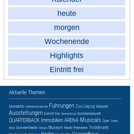
heute
morgen
Wochenende
Highlights
Eintritt frei
Aktuelle Themen
Führungen
Zoo Leipzig
Demnächst
Kabarett
Sehenswürdigkeiten
Ausstellungen
Eintritt frei
Sommerkabarett
Sommerferien
Musicals
QUARTERBACK Immobilien ARENA
Oper
Dinner-
Museum
Trödelmarkt
Sommertheater
Heute
Premieren
Show
Morgen
Kinder
Gewandhaus