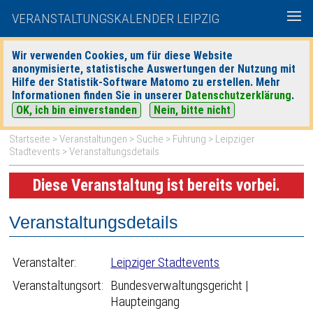
VERANSTALTUNGSKALENDER LEIPZIG
Wir verwenden Cookies, um für diese Website
anonymisierte, statistische Auswertungen der Nutzung mit
|
|
Hilfe der Statistik-Software Matomo zu erstellen. Mehr
heute
morgen
Detaillierte Suche
Informationen finden Sie in unserer
Datenschutzerklärung
.
OK, ich bin einverstanden
Nein, bitte nicht
Startseite
>
Veranstaltungen
>
Suche
>
Führung
>
Leipziger
Stadtevents
> Veranstaltungsdetails
Diese Veranstaltung ist bereits vorbei.
Veranstaltungsdetails
Veranstalter:
Leipziger Stadtevents
Veranstaltungsort:
Bundesverwaltungsgericht |
Haupteingang