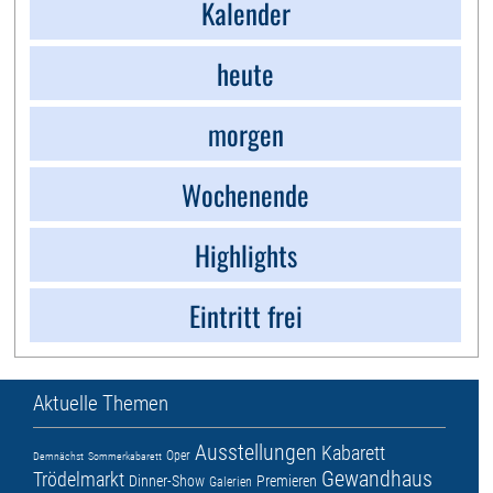
Kalender
heute
morgen
Wochenende
Highlights
Eintritt frei
Aktuelle Themen
Ausstellungen
Kabarett
Oper
Demnächst
Sommerkabarett
Gewandhaus
Trödelmarkt
Dinner-Show
Premieren
Galerien