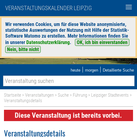
VERANSTALTUNGSKALENDER LEIPZIG
Wir verwenden Cookies, um für diese Website anonymisierte,
statistische Auswertungen der Nutzung mit Hilfe der Statistik-
Software Matomo zu erstellen. Mehr Informationen finden Sie
in unserer
Datenschutzerklärung
.
OK, ich bin einverstanden
Nein, bitte nicht
|
|
heute
morgen
Detaillierte Suche
Startseite
>
Veranstaltungen
>
Suche
>
Führung
>
Leipziger Stadtevents
>
Veranstaltungsdetails
Diese Veranstaltung ist bereits vorbei.
Veranstaltungsdetails