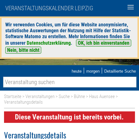
VERANSTALTUNGSKALENDER LEIPZIG
Wir verwenden Cookies, um für diese Website anonymisierte,
statistische Auswertungen der Nutzung mit Hilfe der Statistik-
Software Matomo zu erstellen. Mehr Informationen finden Sie
in unserer
Datenschutzerklärung
.
OK, ich bin einverstanden
Nein, bitte nicht
|
|
heute
morgen
Detaillierte Suche
Startseite
>
Veranstaltungen
>
Suche
>
Bühne
>
Haus Auensee
>
Veranstaltungsdetails
Diese Veranstaltung ist bereits vorbei.
Veranstaltungsdetails