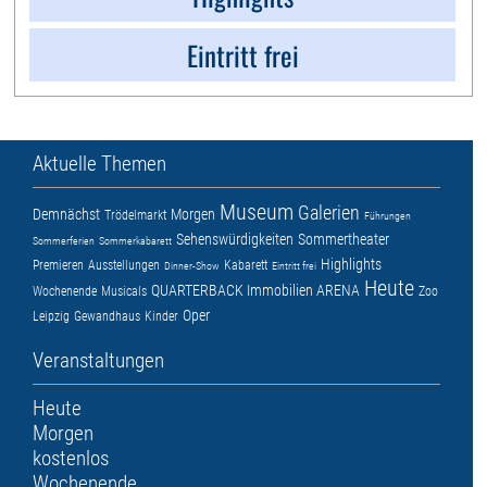
Eintritt frei
Aktuelle Themen
Museum
Galerien
Demnächst
Morgen
Trödelmarkt
Führungen
Sehenswürdigkeiten
Sommertheater
Sommerferien
Sommerkabarett
Highlights
Premieren
Ausstellungen
Kabarett
Dinner-Show
Eintritt frei
Heute
QUARTERBACK Immobilien ARENA
Wochenende
Musicals
Zoo
Oper
Leipzig
Gewandhaus
Kinder
Veranstaltungen
Heute
Morgen
kostenlos
Wochenende