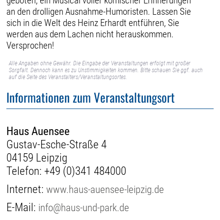
geboten, ein Musical voller komischer Erinnerungen
an den drolligen Ausnahme-Humoristen. Lassen Sie
sich in die Welt des Heinz Erhardt entführen, Sie
werden aus dem Lachen nicht herauskommen.
Versprochen!
Alle Angaben ohne Gewähr. Die Eingabe der Veranstaltungen erfolgt mit großer
Sorgfalt. Dennoch kann es zu Unstimmigkeiten kommen. Bitte schauen Sie ggf. auch
auf die Seite des Veranstalters/Veranstaltungsortes.
Informationen zum Veranstaltungsort
Haus Auensee
Gustav-Esche-Straße 4
04159 Leipzig
Telefon:
+49 (0)341 484000
Internet:
www.haus-auensee-leipzig.de
E-Mail:
info@haus-und-park.de