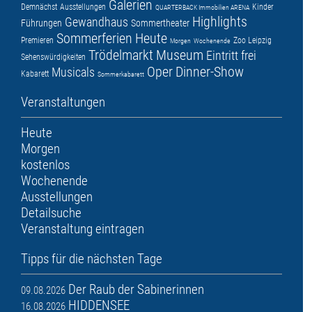
Galerien
Demnächst
Ausstellungen
Kinder
QUARTERBACK Immobilien ARENA
Highlights
Gewandhaus
Führungen
Sommertheater
Sommerferien
Heute
Premieren
Zoo Leipzig
Morgen
Wochenende
Trödelmarkt
Museum
Eintritt frei
Sehenswürdigkeiten
Oper
Dinner-Show
Musicals
Kabarett
Sommerkabarett
Veranstaltungen
Heute
Morgen
kostenlos
Wochenende
Ausstellungen
Detailsuche
Veranstaltung eintragen
Tipps für die nächsten Tage
Der Raub der Sabinerinnen
09.08.2026
HIDDENSEE
16.08.2026