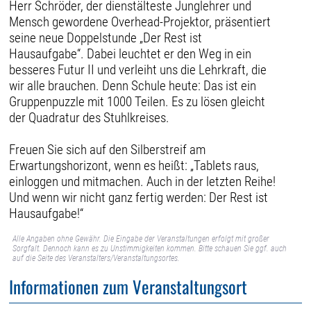
Herr Schröder, der dienstälteste Junglehrer und
Mensch gewordene Overhead-Projektor, präsentiert
seine neue Doppelstunde „Der Rest ist
Hausaufgabe“. Dabei leuchtet er den Weg in ein
besseres Futur II und verleiht uns die Lehrkraft, die
wir alle brauchen. Denn Schule heute: Das ist ein
Gruppenpuzzle mit 1000 Teilen. Es zu lösen gleicht
der Quadratur des Stuhlkreises.
Freuen Sie sich auf den Silberstreif am
Erwartungshorizont, wenn es heißt: „Tablets raus,
einloggen und mitmachen. Auch in der letzten Reihe!
Und wenn wir nicht ganz fertig werden: Der Rest ist
Hausaufgabe!“
Alle Angaben ohne Gewähr. Die Eingabe der Veranstaltungen erfolgt mit großer
Sorgfalt. Dennoch kann es zu Unstimmigkeiten kommen. Bitte schauen Sie ggf. auch
auf die Seite des Veranstalters/Veranstaltungsortes.
Informationen zum Veranstaltungsort