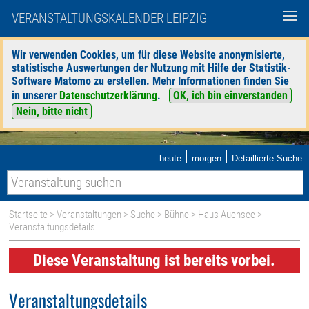
VERANSTALTUNGSKALENDER LEIPZIG
Wir verwenden Cookies, um für diese Website anonymisierte,
statistische Auswertungen der Nutzung mit Hilfe der Statistik-
Software Matomo zu erstellen. Mehr Informationen finden Sie
in unserer
Datenschutzerklärung
.
OK, ich bin einverstanden
Nein, bitte nicht
|
|
heute
morgen
Detaillierte Suche
Startseite
>
Veranstaltungen
>
Suche
>
Bühne
>
Haus Auensee
>
Veranstaltungsdetails
Diese Veranstaltung ist bereits vorbei.
Veranstaltungsdetails