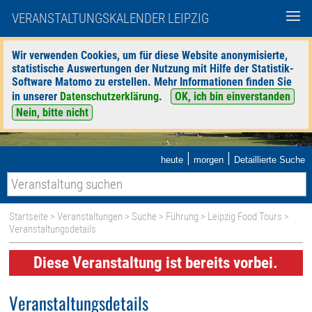
VERANSTALTUNGSKALENDER LEIPZIG
Wir verwenden Cookies, um für diese Website anonymisierte,
statistische Auswertungen der Nutzung mit Hilfe der Statistik-
Software Matomo zu erstellen. Mehr Informationen finden Sie
in unserer
Datenschutzerklärung
.
OK, ich bin einverstanden
Nein, bitte nicht
|
|
heute
morgen
Detaillierte Suche
Startseite
>
Veranstaltungen
>
Suche
>
Führung
>
Leipzig Food Tours
>
Veranstaltungsdetails
Diese Veranstaltung ist bereits vorbei.
Veranstaltungsdetails