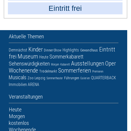
Eintritt frei
Aktuelle Themen
Kinder
Eintritt
Demnächst
Highlights
Dinner-Show
Gewandhaus
frei
Museum
Sommerkabarett
Heute
Ausstellungen
Oper
Sehenswürdigkeiten
Morgen
Kabarett
Wochenende
Sommerferien
Trödelmarkt
Premieren
Musicals
QUARTERBACK
Zoo Leipzig
Führungen
Sommertheater
Galerien
Immobilien ARENA
Veranstaltungen
Heute
Morgen
kostenlos
Wochenende