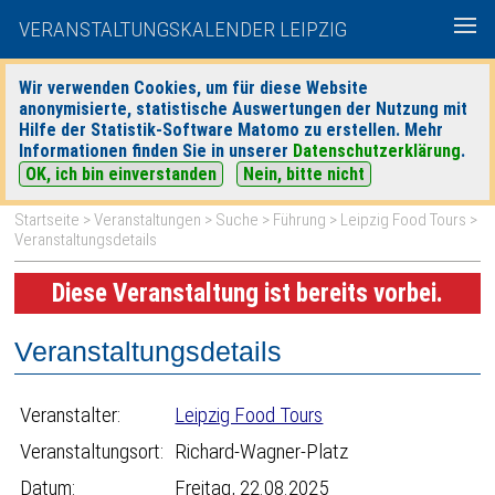
VERANSTALTUNGSKALENDER LEIPZIG
Wir verwenden Cookies, um für diese Website
anonymisierte, statistische Auswertungen der Nutzung mit
|
|
Hilfe der Statistik-Software Matomo zu erstellen. Mehr
heute
morgen
Detaillierte Suche
Informationen finden Sie in unserer
Datenschutzerklärung
.
OK, ich bin einverstanden
Nein, bitte nicht
Startseite
>
Veranstaltungen
>
Suche
>
Führung
>
Leipzig Food Tours
>
Veranstaltungsdetails
Diese Veranstaltung ist bereits vorbei.
Veranstaltungsdetails
Veranstalter:
Leipzig Food Tours
Veranstaltungsort:
Richard-Wagner-Platz
Datum:
Freitag, 22.08.2025