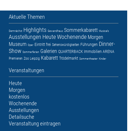
Aktuelle Themen
Highlights
Sommerkabarett
Demnächst
Gewandhaus
Musicals
Ausstellungen
Heute
Wochenende
Morgen
Dinner-
Museum
Eintritt frei
Führungen
Sehenswürdigkeiten
Oper
Show
Galerien
QUARTERBACK Immobilien ARENA
Sommerferien
Kabarett
Trödelmarkt
Premieren
Zoo Leipzig
Sommertheater
Kinder
Veranstaltungen
Heute
Morgen
kostenlos
Wochenende
Ausstellungen
Detailsuche
Veranstaltung eintragen