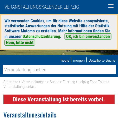
VERANSTALTUNGSKALENDER LEIPZIG
Wir verwenden Cookies, um für diese Website anonymisierte,
statistische Auswertungen der Nutzung mit Hilfe der Statistik-
Software Matomo zu erstellen. Mehr Informationen finden Sie
in unserer
Datenschutzerklärung
.
OK, ich bin einverstanden
Nein, bitte nicht
|
|
heute
morgen
Detaillierte Suche
Startseite
>
Veranstaltungen
>
Suche
>
Führung
>
Leipzig Food Tours
>
Veranstaltungsdetails
Diese Veranstaltung ist bereits vorbei.
Veranstaltungsdetails