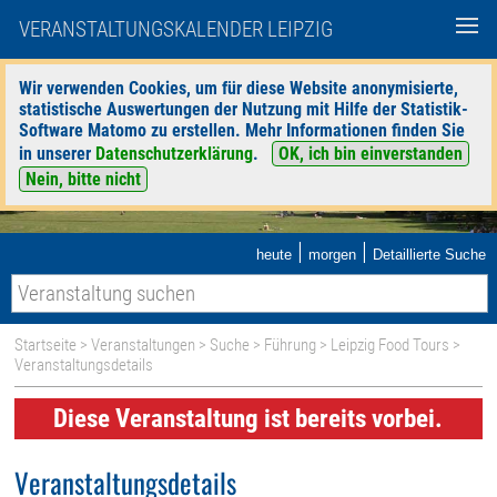
VERANSTALTUNGSKALENDER LEIPZIG
Wir verwenden Cookies, um für diese Website anonymisierte,
statistische Auswertungen der Nutzung mit Hilfe der Statistik-
Software Matomo zu erstellen. Mehr Informationen finden Sie
in unserer
Datenschutzerklärung
.
OK, ich bin einverstanden
Nein, bitte nicht
|
|
heute
morgen
Detaillierte Suche
Startseite
>
Veranstaltungen
>
Suche
>
Führung
>
Leipzig Food Tours
>
Veranstaltungsdetails
Diese Veranstaltung ist bereits vorbei.
Veranstaltungsdetails