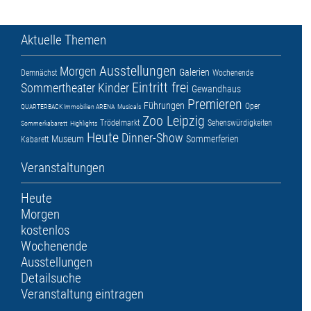
Aktuelle Themen
Ausstellungen
Morgen
Galerien
Demnächst
Wochenende
Eintritt frei
Sommertheater
Kinder
Gewandhaus
Premieren
Führungen
Oper
QUARTERBACK Immobilien ARENA
Musicals
Zoo Leipzig
Trödelmarkt
Sehenswürdigkeiten
Sommerkabarett
Highlights
Heute
Dinner-Show
Museum
Sommerferien
Kabarett
Veranstaltungen
Heute
Morgen
kostenlos
Wochenende
Ausstellungen
Detailsuche
Veranstaltung eintragen