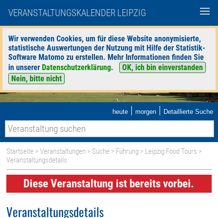
VERANSTALTUNGSKALENDER LEIPZIG
Wir verwenden Cookies, um für diese Website anonymisierte,
statistische Auswertungen der Nutzung mit Hilfe der Statistik-
Software Matomo zu erstellen. Mehr Informationen finden Sie
in unserer
Datenschutzerklärung
.
OK, ich bin einverstanden
Nein, bitte nicht
|
|
heute
morgen
Detaillierte Suche
Startseite
>
Veranstaltungen
>
Suche
>
Führung
>
Leipzig Food Tours
>
Veranstaltungsdetails
Diese Veranstaltung ist bereits vorbei.
Veranstaltungsdetails