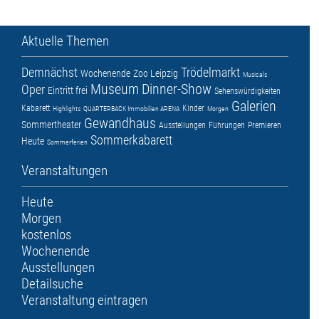
Aktuelle Themen
Demnächst
Trödelmarkt
Wochenende
Zoo Leipzig
Musicals
Museum
Dinner-Show
Oper
Eintritt frei
Sehenswürdigkeiten
Galerien
Kabarett
Kinder
Highlights
QUARTERBACK Immobilien ARENA
Morgen
Gewandhaus
Sommertheater
Ausstellungen
Führungen
Premieren
Sommerkabarett
Heute
Sommerferien
Veranstaltungen
Heute
Morgen
kostenlos
Wochenende
Ausstellungen
Detailsuche
Veranstaltung eintragen